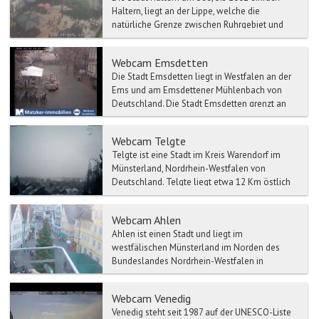
Haltern, liegt an der Lippe, welche die
natürliche Grenze zwischen Ruhrgebiet und
Münsterland darstellt ...
Webcam Emsdetten
Die Stadt Emsdetten liegt in Westfalen an der
Ems und am Emsdettener Mühlenbach von
Deutschland. Die Stadt Emsdetten grenzt an
Rheine, Hörstel, Sae...
Webcam Telgte
Telgte ist eine Stadt im Kreis Warendorf im
Münsterland, Nordrhein-Westfalen von
Deutschland. Telgte liegt etwa 12 Km östlich
von Münster an der Em...
Webcam Ahlen
Ahlen ist einen Stadt und liegt im
westfälischen Münsterland im Norden des
Bundeslandes Nordrhein-Westfalen in
Deutschland. Ahlen ist eine mittlere...
Webcam Venedig
Venedig steht seit 1987 auf der UNESCO-Liste