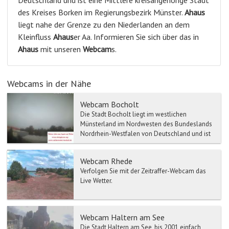
Deutschland und ist eine Mittlere kreisangehörige Stadt
des Kreises Borken im Regierungsbezirk Münster.
Ahaus
liegt nahe der Grenze zu den Niederlanden an dem
Kleinfluss
Ahaus
er Aa. Informieren Sie sich über das in
Ahaus
mit unseren
Webcam
s.
Webcams in der Nähe
Webcam Bocholt
Die Stadt Bocholt liegt im westlichen
Münsterland im Nordwesten des Bundeslands
Nordrhein-Westfalen von Deutschland und ist
die grösste Stadt des K...
Webcam Rhede
Verfolgen Sie mit der Zeitraffer-Webcam das
Live Wetter.
Webcam Haltern am See
Die Stadt Haltern am See, bis 2001 einfach