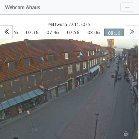
Toggl
☰
Webcam Ahaus
Mittwoch 22.11.2023
07:26
07:36
07:46
07:56
08:06
08:16