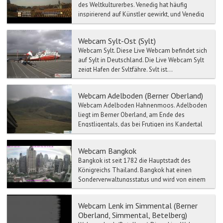
des Weltkulturerbes. Venedig hat häufig
inspirierend auf Künstler gewirkt, und Venedig
wurde eine der ...
Webcam Sylt-Ost (Sylt)
Webcam Sylt. Diese Live Webcam befindet sich
auf Sylt in Deutschland. Die Live Webcam Sylt
zeigt Hafen der Syltfähre. Sylt ist...
Webcam Adelboden (Berner Oberland)
Webcam Adelboden Hahnenmoos. Adelboden
liegt im Berner Oberland, am Ende des
Engstligentals, das bei Frutigen ins Kandertal
mündet. Die S...
Webcam Bangkok
Bangkok ist seit 1782 die Hauptstadt des
Königreichs Thailand. Bangkok hat einen
Sonderverwaltungsstatus und wird von einem
Gouverneur regiert. Die...
Webcam Lenk im Simmental (Berner
Oberland, Simmental, Betelberg)