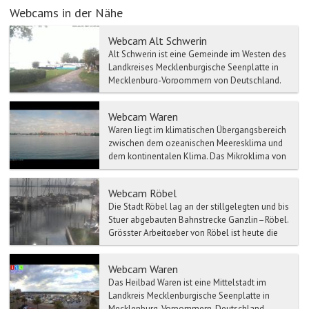
Webcams in der Nähe
Webcam Alt Schwerin
Alt Schwerin ist eine Gemeinde im Westen des
Landkreises Mecklenburgische Seenplatte in
Mecklenburg-Vorpommern von Deutschland.
Alt Schwerin wird v...
Webcam Waren
Waren liegt im klimatischen Übergangsbereich
zwischen dem ozeanischen Meeresklima und
dem kontinentalen Klima. Das Mikroklima von
Waren wird im Wes...
Webcam Röbel
Die Stadt Röbel lag an der stillgelegten und bis
Stuer abgebauten Bahnstrecke Ganzlin–Röbel.
Grösster Arbeitgeber von Röbel ist heute die
optimal m...
Webcam Waren
Das Heilbad Waren ist eine Mittelstadt im
Landkreis Mecklenburgische Seenplatte in
Mecklenburg-Vorpommern, Deutschland.