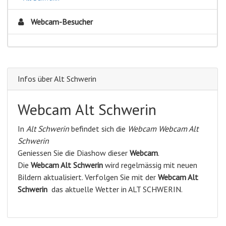
Webcam-Besucher
Infos über Alt Schwerin
Webcam Alt Schwerin
In
Alt Schwerin
befindet sich die
Webcam Webcam Alt
Schwerin
Geniessen Sie die Diashow dieser
Webcam
.
Die
Webcam Alt Schwerin
wird regelmässig mit neuen
Bildern aktualisiert. Verfolgen Sie mit der
Webcam Alt
Schwerin
das aktuelle Wetter in ALT SCHWERIN.