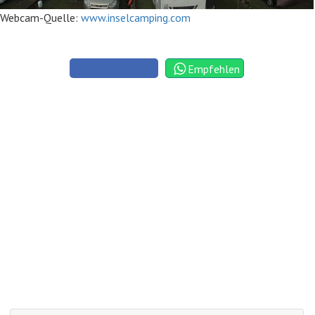
Webcam-Quelle:
www.inselcamping.com
Empfehlen