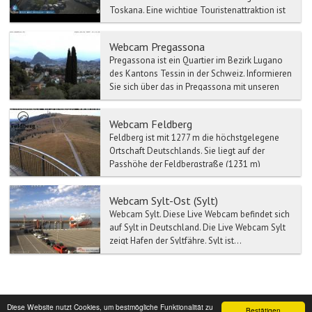
Toskana. Eine wichtige Touristenattraktion ist
der Karneval, ...
Webcam Pregassona
Pregassona ist ein Quartier im Bezirk Lugano
des Kantons Tessin in der Schweiz. Informieren
Sie sich über das in Pregassona mit unseren
Wett...
Webcam Feldberg
Feldberg ist mit 1277 m die höchstgelegene
Ortschaft Deutschlands. Sie liegt auf der
Passhöhe der Feldbergstraße (1231 m)
zwischen dem Wiesental im...
Webcam Sylt-Ost (Sylt)
Webcam Sylt. Diese Live Webcam befindet sich
auf Sylt in Deutschland. Die Live Webcam Sylt
zeigt Hafen der Syltfähre. Sylt ist...
Diese Website nutzt Cookies, um bestmögliche Funktionalität zu
Bestätigen