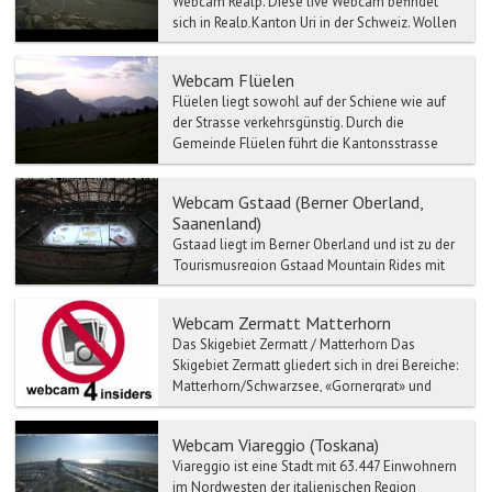
Webcam Realp. Diese live Webcam befindet
sich in Realp,Kanton Uri in der Schweiz. Wollen
Sie wissen wie heute das in Realp ist...
Webcam Flüelen
Flüelen liegt sowohl auf der Schiene wie auf
der Strasse verkehrsgünstig. Durch die
Gemeinde Flüelen führt die Kantonsstrasse
von Brunnen zum Gotth...
Webcam Gstaad (Berner Oberland,
Saanenland)
Gstaad liegt im Berner Oberland und ist zu der
Tourismusregion Gstaad Mountain Rides mit
Zweisimmen, Saanen, Schönried etc.
verbunden.
Webcam Zermatt Matterhorn
Das Skigebiet Zermatt / Matterhorn Das
Skigebiet Zermatt gliedert sich in drei Bereiche:
Matterhorn/Schwarzsee, «Gornergrat» und
Sunegga Rothorn. ...
Webcam Viareggio (Toskana)
Viareggio ist eine Stadt mit 63.447 Einwohnern
im Nordwesten der italienischen Region