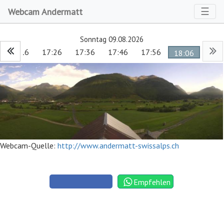
Toggl
☰
Webcam Andermatt
Sonntag 09.08.2026
17:16
17:26
17:36
17:46
17:56
18:06
Webcam-Quelle:
http://www.andermatt-swissalps.ch
Empfehlen