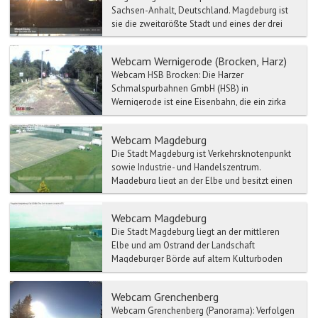
Sachsen-Anhalt, Deutschland. Magdeburg ist
sie die zweitgrößte Stadt und eines der drei
Oberzentren von Sac...
Webcam Wernigerode (Brocken, Harz)
Webcam HSB Brocken: Die Harzer
Schmalspurbahnen GmbH (HSB) in
Wernigerode ist eine Eisenbahn, die ein zirka
140 km langes Netz von mehrheitl...
Webcam Magdeburg
Die Stadt Magdeburg ist Verkehrsknotenpunkt
sowie Industrie- und Handelszentrum.
Magdeburg liegt an der Elbe und besitzt einen
bedeutenden Binnenha...
Webcam Magdeburg
Die Stadt Magdeburg liegt an der mittleren
Elbe und am Ostrand der Landschaft
Magdeburger Börde auf altem Kulturboden
und bildet das Zentrum der Re...
Webcam Grenchenberg
Webcam Grenchenberg (Panorama): Verfolgen