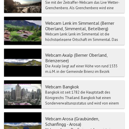
Sie mit der Zeitraffer-Webcam das Live Wetter-
Grenchenberg. Als Grenchenberg wird eine
Hoch...
Webcam Lenk im Simmental (Berner
Oberland, Simmental, Betelberg)
Webcam Lenk: Lenk im Simmental ist die
höchstgelegene Ortschaft im Simmental. Das
Gemeindegebiet der Lenk im Simmental
umfasst mehrere Berge...
Webcam Axalp (Berner Oberland,
Brienzersee)
Die Axalp liegt auf einer Höhe von rund 1535
m.ü.M. in der Gemeinde Brienz im Bezirk
Interlaken und ist mit dem Postauto oder dem
Auto in 35 Minute...
Webcam Bangkok
Bangkok ist seit 1782 die Hauptstadt des
Königreichs Thailand. Bangkok hat einen
Sonderverwaltungsstatus und wird von einem
Gouverneur regiert. Die...
Webcam Arosa (Graubünden,
Schanfingg - Arosa)