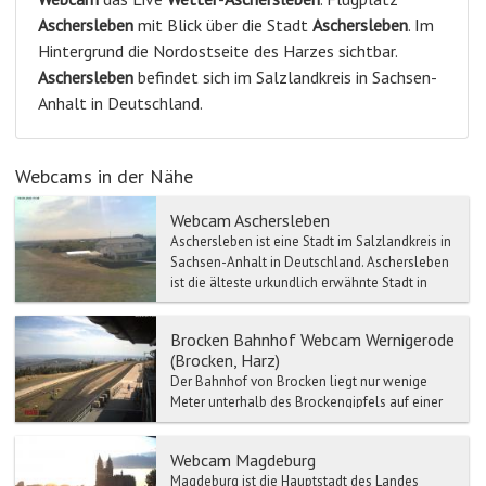
Aschersleben
mit Blick über die Stadt
Aschersleben
. Im
Hintergrund die Nordostseite des Harzes sichtbar.
Aschersleben
befindet sich im Salzlandkreis in Sachsen-
Anhalt in Deutschland.
Webcams in der Nähe
Webcam Aschersleben
Aschersleben ist eine Stadt im Salzlandkreis in
Sachsen-Anhalt in Deutschland. Aschersleben
ist die älteste urkundlich erwähnte Stadt in
Sachsen-An...
Brocken Bahnhof Webcam Wernigerode
(Brocken, Harz)
Der Bahnhof von Brocken liegt nur wenige
Meter unterhalb des Brockengipfels auf einer
Höhe von 1125 Metern. Der Brocken Bahnhof
ist der höchstgeleg...
Webcam Magdeburg
Magdeburg ist die Hauptstadt des Landes