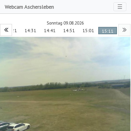
Toggl
☰
Webcam Aschersleben
Sonntag 09.08.2026
14:21
14:31
14:41
14:51
15:01
15:11