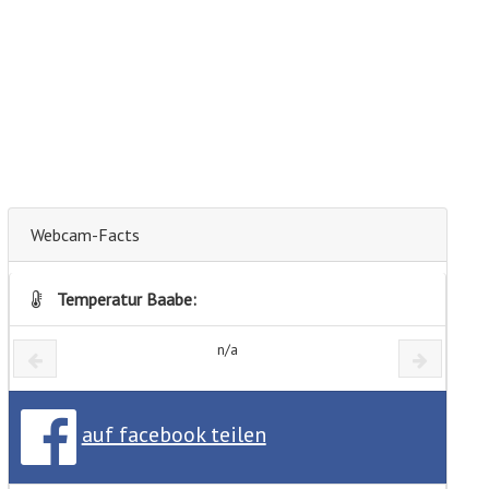
Webcam-Facts
Temperatur Baabe:
n/a
auf facebook teilen