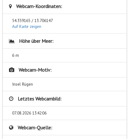
Webcam-Koordinaten:
54.359165 / 13.706147
Auf Karte zeigen
Höhe über Meer:
6 m
Webcam-Motiv:
Insel Rügen
Letztes Webcambild:
07.08.2026 13:42:06
Webcam-Quelle: