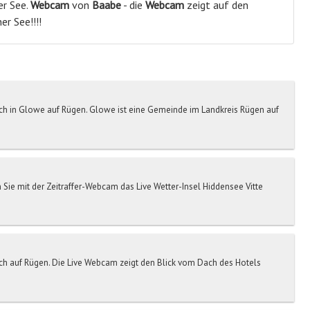
er See.
Webcam
von
Baabe
- die
Webcam
zeigt auf den
er See!!!!
h in Glowe auf Rügen. Glowe ist eine Gemeinde im Landkreis Rügen auf
 Sie mit der Zeitraffer-Webcam das Live Wetter-Insel Hiddensee Vitte
h auf Rügen. Die Live Webcam zeigt den Blick vom Dach des Hotels