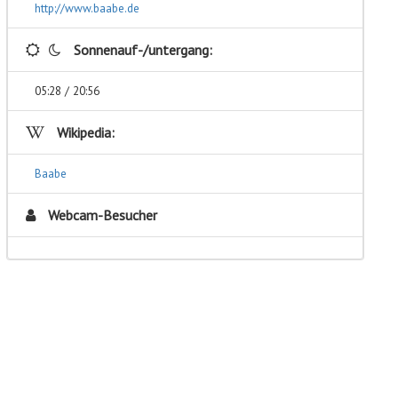
http://www.baabe.de
Sonnenauf-/untergang:
05:28 / 20:56
Wikipedia:
Baabe
Webcam-Besucher