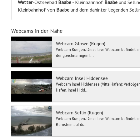
Wetter
-Ostseebad
Baabe
- Kleinbahnhof
Baabe
und Sellin
Kleinbahnhof von
Baabe
und dem dahinter liegenden Sellin
Webcams in der Nähe
Webcam Glowe (Rügen)
Webcam Ruegen. Diese Live Webcam befindet sic
der gleichnamigen I...
Webcam Insel Hiddensee
Webcam Insel Hiddensee (Vitte Hafen): Verfolgen
Hafen. Insel Hidd...
Webcam Sellin (Rügen)
Webcam Ruegen. Diese Live Webcam befindet sic
Bernstein auf di...