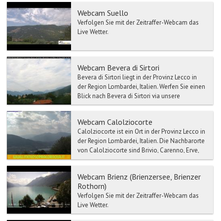
Webcam Suello
Verfolgen Sie mit der Zeitraffer-Webcam das
Live Wetter.
Webcam Bevera di Sirtori
Bevera di Sirtori liegt in der Provinz Lecco in
der Region Lombardei, Italien. Werfen Sie einen
Blick nach Bevera di Sirtori via unsere
Webcam!
Webcam Calolziocorte
Calolziocorte ist ein Ort in der Provinz Lecco in
der Region Lombardei, Italien. Die Nachbarorte
von Calolziocorte sind Brivio, Carenno, Erve,
Mont...
Webcam Brienz (Brienzersee, Brienzer
Rothorn)
Verfolgen Sie mit der Zeitraffer-Webcam das
Live Wetter.