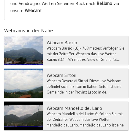
und Vendrogno. Werfen Sie einen Blick nach
Bellano
via
unsere
Webcam
!
Webcams in der Nähe
Webcam Barzio
Webcam Barzio (LC) - 769 metres: Verfolgen Sie
mit der Zeitraffer-Webcam das Live Wetter-
Barzio (LC) - 769 metres. View of Grigna (al...
Webcam Sirtori
Webcam Bevera di Sirtori. Diese Live Webcam
befindet sich in Sirtori in Italien. Sirtori ist eine
Gemeinde in der Provinz Lecco in de...
Webcam Mandello del Lario
Webcam Mandello del Lario: Verfolgen Sie mit
der Zeitraffer-Webcam das Live Wetter-
Mandello del Lario. Mandello del Lario ist eine
St...