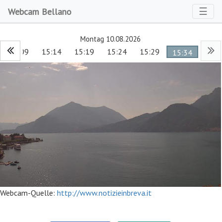
Toggl
☰
Webcam Bellano
Montag 10.08.2026
15:09
15:14
15:19
15:24
15:29
15:34
Webcam-Quelle:
http://www.notizieinbreva.it