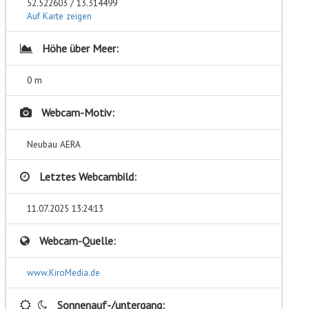
52.522603 / 13.314499
Auf Karte zeigen
Höhe über Meer:
0 m
Webcam-Motiv:
Neubau AERA
Letztes Webcambild:
11.07.2025 13:24:13
Webcam-Quelle:
www.KiroMedia.de
Sonnenauf-/untergang: