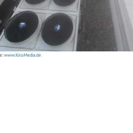
e:
www.KiroMedia.de