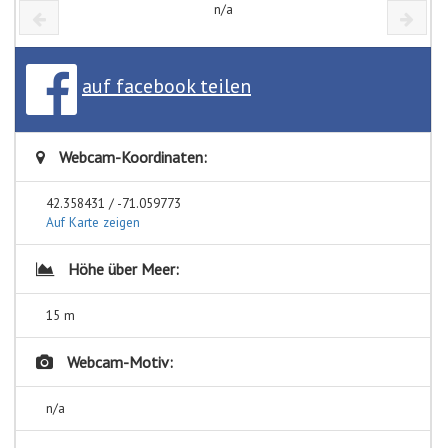
n/a
auf facebook teilen
Webcam-Koordinaten:
42.358431 / -71.059773
Auf Karte zeigen
Höhe über Meer:
15 m
Webcam-Motiv:
n/a