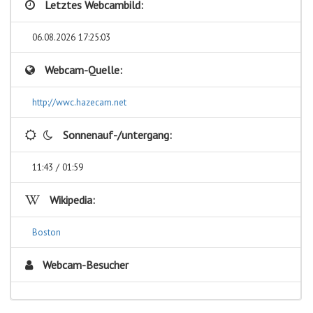
Letztes Webcambild:
06.08.2026 17:25:03
Webcam-Quelle:
http://wwc.hazecam.net
Sonnenauf-/untergang:
11:43 / 01:59
Wikipedia:
Boston
Webcam-Besucher