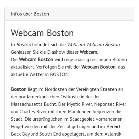
Infos über Boston
Webcam Boston
In
Boston
befindet sich die
Webcam Webcam Boston
Geniessen Sie die Diashow dieser
Webcam
.
Die
Webcam Boston
wird regelmässig mit neuen Bildern
aktualisiert. Verfolgen Sie mit der
Webcam Boston
das
aktuelle Wetter in BOSTON.
Boston
liegt im Nordosten der Vereinigten Staaten an
der nordamerikanischen Ostküste in der der
Massachusetts Bucht. Der Mystic River, Neponset River
und Charles River mit ihren Mündungen begrenzen die
Stadt. Die ursprünglichen im Stadtgebiet vorhandenen
Hügel wurden mit der Zeit abgetragen und im Bereich
Back Bay und South End abgelagert, um dem Atlantik