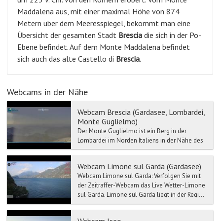
Maddalena aus, mit einer maximal Höhe von 874
Metern über dem Meeresspiegel, bekommt man eine
Übersicht der gesamten Stadt
Brescia
die sich in der Po-
Ebene befindet. Auf dem Monte Maddalena befindet
sich auch das alte Castello di
Brescia
.
Webcams in der Nähe
Webcam Brescia (Gardasee, Lombardei,
Monte Guglielmo)
Der Monte Guglielmo ist ein Berg in der
Lombardei im Norden Italiens in der Nähe des
Iseosee mit 1957 Metern Höhe über dem Meer.
Der Monte Guglielm...
Webcam Limone sul Garda (Gardasee)
Webcam Limone sul Garda: Verfolgen Sie mit
der Zeitraffer-Webcam das Live Wetter-Limone
sul Garda. Limone sul Garda liegt in der Regi...
Webcam Iseo