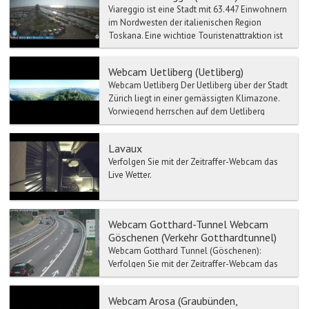
Viareggio ist eine Stadt mit 63.447 Einwohnern
im Nordwesten der italienischen Region
Toskana. Eine wichtige Touristenattraktion ist
der Karneval, ...
Webcam Uetliberg (Uetliberg)
Webcam Uetliberg Der Uetliberg über der Stadt
Zürich liegt in einer gemässigten Klimazone.
Vorwiegend herrschen auf dem Uetliberg
Winde aus...
Lavaux
Verfolgen Sie mit der Zeitraffer-Webcam das
Live Wetter.
Webcam Gotthard-Tunnel Webcam
Göschenen (Verkehr Gotthardtunnel)
Webcam Gotthard Tunnel (Göschenen):
Verfolgen Sie mit der Zeitraffer-Webcam das
Live Wetter-Gotthard Tunnel. Verkehr- und
Stau-Meldun...
Webcam Arosa (Graubünden,