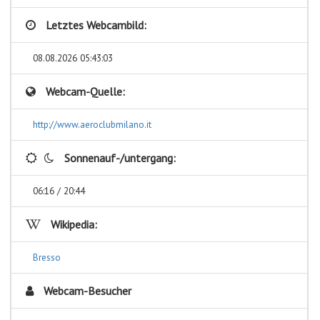
Letztes Webcambild:
08.08.2026 05:43:03
Webcam-Quelle:
http://www.aeroclubmilano.it
Sonnenauf-/untergang:
06:16 / 20:44
Wikipedia:
Bresso
Webcam-Besucher