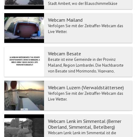
Stadt Ambert, wo der Blauschimmelkäse
Fourme d’Ambert hergestellt wird,...
Webcam Mailand
Verfolgen Sie mit der Zeitraffer-Webcam das
Live Wetter.
Webcam Besate
Besate ist eine Gemeinde in der Provinz
Mailand, Region Lombardei. Die Nachbarorte
von Besate sind Morimondo, Vigevano,
Casorate Primo und Motta V...
Webcam Luzern (Vierwaldstättersee)
Verfolgen Sie mit der Zeitraffer-Webcam das
Live Wetter.
Webcam Lenk im Simmental (Berner
Oberland, Simmental, Betelberg)
Webcam Lenk: Lenk im Simmental ist die