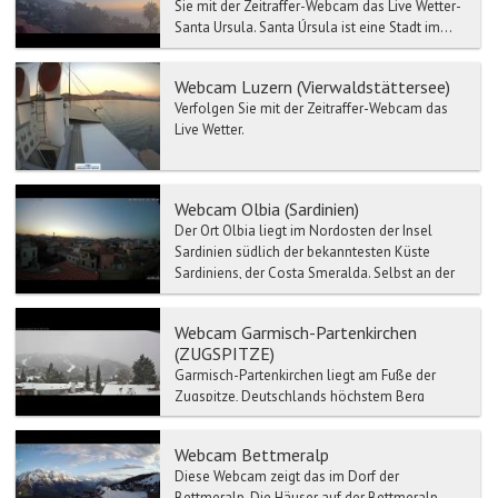
Sie mit der Zeitraffer-Webcam das Live Wetter-
Santa Ursula. Santa Úrsula ist eine Stadt im...
Webcam Luzern (Vierwaldstättersee)
Verfolgen Sie mit der Zeitraffer-Webcam das
Live Wetter.
Webcam Olbia (Sardinien)
Der Ort Olbia liegt im Nordosten der Insel
Sardinien südlich der bekanntesten Küste
Sardiniens, der Costa Smeralda. Selbst an der
Haupteinkaufsstra...
Webcam Garmisch-Partenkirchen
(ZUGSPITZE)
Garmisch-Partenkirchen liegt am Fuße der
Zugspitze, Deutschlands höchstem Berg
(2.962 m) und ist einer der bedeutendsten
heilklimatischen Kurorte d...
Webcam Bettmeralp
Diese Webcam zeigt das im Dorf der
Bettmeralp. Die Häuser auf der Bettmeralp