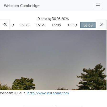
Toggl
☰
Webcam Cambridge
Dienstag 30.06.2026
15:19
15:29
15:39
15:49
15:59
16:09
Webcam-Quelle:
http://wwc.instacam.com