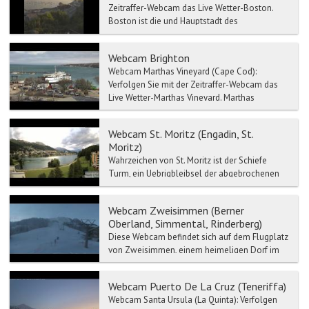
Zeitraffer-Webcam das Live Wetter-Boston.
Boston ist die und Hauptstadt des
Bundesstaates Massac...
Webcam Brighton
Webcam Marthas Vineyard (Cape Cod):
Verfolgen Sie mit der Zeitraffer-Webcam das
Live Wetter-Marthas Vineyard. Marthas
Vineyard ist In...
Webcam St. Moritz (Engadin, St.
Moritz)
Wahrzeichen von St. Moritz ist der Schiefe
Turm, ein Uebrigbleibsel der abgebrochenen
Mauritiuskirche aus der Zeit um 1500. Im
Engadiner Museum St....
Webcam Zweisimmen (Berner
Oberland, Simmental, Rinderberg)
Diese Webcam befindet sich auf dem Flugplatz
von Zweisimmen, einem heimeligen Dorf im
Berner Oberland. Zweisimmen bildet das Tor
zur weltbek...
Webcam Puerto De La Cruz (Teneriffa)
Webcam Santa Ursula (La Quinta): Verfolgen