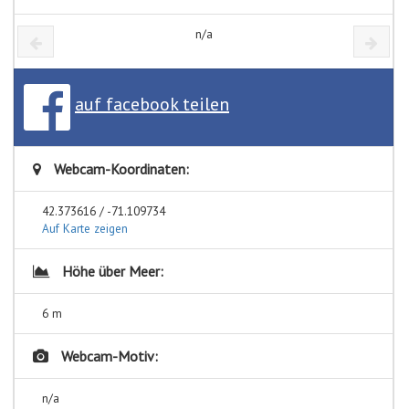
n/a
auf facebook teilen
Webcam-Koordinaten:
42.373616 / -71.109734
Auf Karte zeigen
Höhe über Meer:
6 m
Webcam-Motiv:
n/a