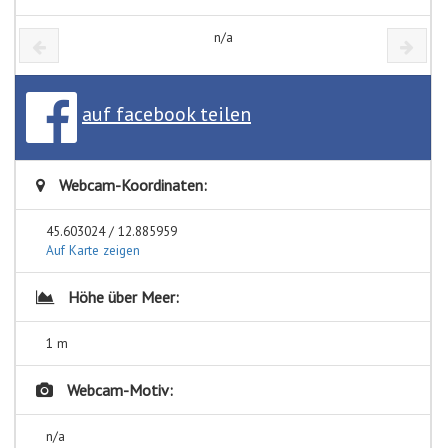
n/a
auf facebook teilen
Webcam-Koordinaten:
45.603024 / 12.885959
Auf Karte zeigen
Höhe über Meer:
1 m
Webcam-Motiv:
n/a