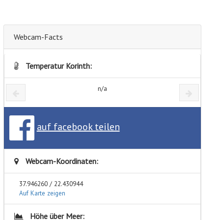
Webcam-Facts
Temperatur Korinth:
n/a
auf facebook teilen
Webcam-Koordinaten:
37.946260 / 22.430944
Auf Karte zeigen
Höhe über Meer: