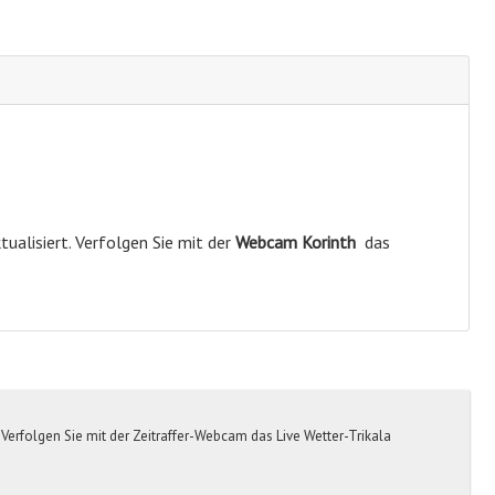
ualisiert. Verfolgen Sie mit der
Webcam Korinth
das
 Verfolgen Sie mit der Zeitraffer-Webcam das Live Wetter-Trikala