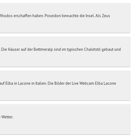
 Rhodos erschaffen haben. Poseidon bewachte die Insel. Als Zeus
 Die Häuser auf der Bettmeralp sind im typischen Chaletstil gebaut und
f Elba in Lacone in Italien. Die Bilder der Live Webcam Elba Lacone
 Wetter.