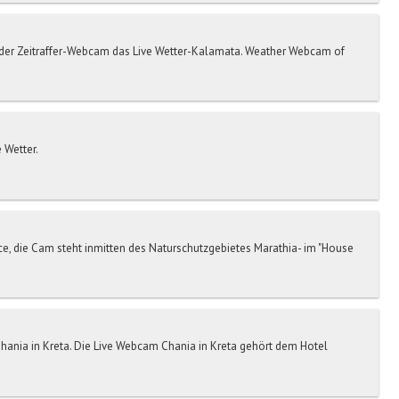
der Zeitraffer-Webcam das Live Wetter-Kalamata. Weather Webcam of
 Wetter.
, die Cam steht inmitten des Naturschutzgebietes Marathia- im "House
hania in Kreta. Die Live Webcam Chania in Kreta gehört dem Hotel