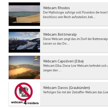
Webcam Rhodos
Der Mythologie zufolge soll Poseidon die Insel
beschloss sein Reich aufzuteilen, bek...
Webcam Bettmeralp
Diese Webcam zeigt das im Dorf der Bettmeralp.
lassen so das Do...
Webcam Capoliveri (Elba)
Webcam Elba. Diese Live Webcam befindet sich au
zeigen den ...
Webcam Davos (Graubünden)
Verfolgen Sie mit der Zeitraffer-Webcam das Live