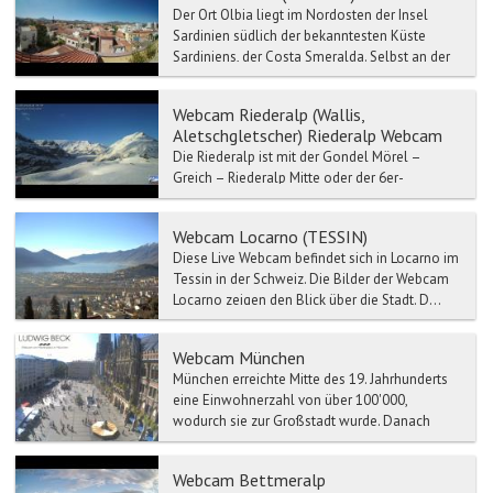
Der Ort Olbia liegt im Nordosten der Insel
Sardinien südlich der bekanntesten Küste
Sardiniens, der Costa Smeralda. Selbst an der
Haupteinkaufsstra...
Webcam Riederalp (Wallis,
Aletschgletscher) Riederalp Webcam
Die Riederalp ist mit der Gondel Mörel –
Greich – Riederalp Mitte oder der 6er-
Gondelbahn Mörel – Ried-Mörel – Riederalp
West erreichbar.
Webcam Locarno (TESSIN)
Diese Live Webcam befindet sich in Locarno im
Tessin in der Schweiz. Die Bilder der Webcam
Locarno zeigen den Blick über die Stadt. D...
Webcam München
München erreichte Mitte des 19. Jahrhunderts
eine Einwohnerzahl von über 100'000,
wodurch sie zur Großstadt wurde. Danach
stieg die Einwohnerzahl w...
Webcam Bettmeralp