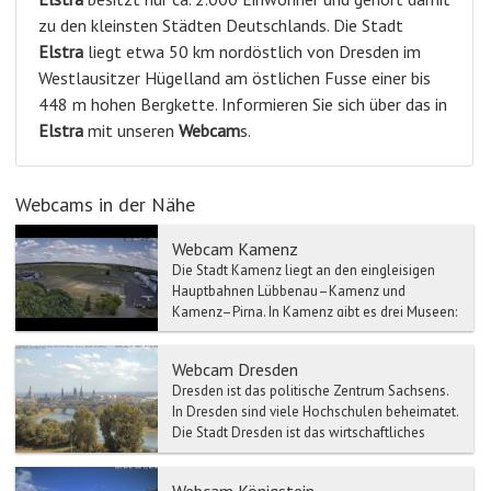
zu den kleinsten Städten Deutschlands. Die Stadt
Elstra
liegt etwa 50 km nordöstlich von Dresden im
Westlausitzer Hügelland am östlichen Fusse einer bis
448 m hohen Bergkette. Informieren Sie sich über das in
Elstra
mit unseren
Webcam
s.
Webcams in der Nähe
Webcam Kamenz
Die Stadt Kamenz liegt an den eingleisigen
Hauptbahnen Lübbenau–Kamenz und
Kamenz–Pirna. In Kamenz gibt es drei Museen:
Das Lessing-Museum widmet s...
Webcam Dresden
Dresden ist das politische Zentrum Sachsens.
In Dresden sind viele Hochschulen beheimatet.
Die Stadt Dresden ist das wirtschaftliches
Zentrum des A...
Webcam Königstein