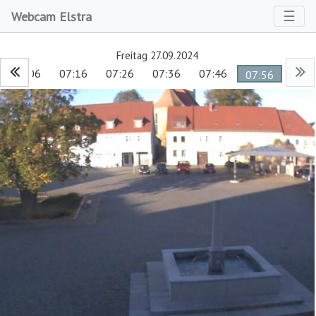
Toggl
☰
Webcam Elstra
Freitag 27.09.2024
07:06
07:16
07:26
07:36
07:46
07:56