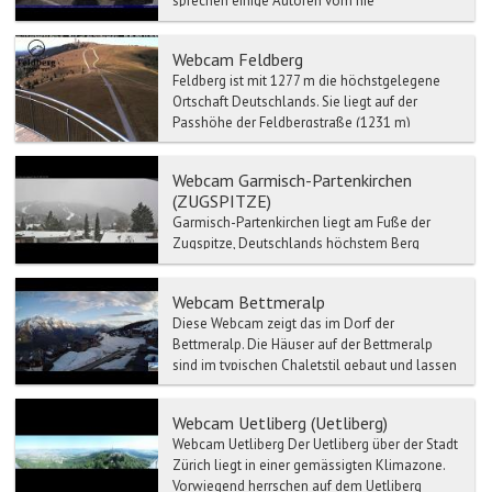
sprechen einige Autoren vom nie
untergehenden Rom. Der Geschi...
Webcam Feldberg
Feldberg ist mit 1277 m die höchstgelegene
Ortschaft Deutschlands. Sie liegt auf der
Passhöhe der Feldbergstraße (1231 m)
zwischen dem Wiesental im...
Webcam Garmisch-Partenkirchen
(ZUGSPITZE)
Garmisch-Partenkirchen liegt am Fuße der
Zugspitze, Deutschlands höchstem Berg
(2.962 m) und ist einer der bedeutendsten
heilklimatischen Kurorte d...
Webcam Bettmeralp
Diese Webcam zeigt das im Dorf der
Bettmeralp. Die Häuser auf der Bettmeralp
sind im typischen Chaletstil gebaut und lassen
so das Do...
Webcam Uetliberg (Uetliberg)
Webcam Uetliberg Der Uetliberg über der Stadt
Zürich liegt in einer gemässigten Klimazone.
Vorwiegend herrschen auf dem Uetliberg