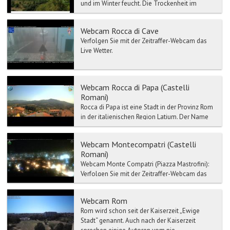
und im Winter feucht. Die Trockenheit im
Sommer ist a...
Webcam Rocca di Cave
Verfolgen Sie mit der Zeitraffer-Webcam das
Live Wetter.
Webcam Rocca di Papa (Castelli
Romani)
Rocca di Papa ist eine Stadt in der Provinz Rom
in der italienischen Region Latium. Der Name
von der Stadt Rocca di Papa bedeutet so viel
wie Burg ...
Webcam Montecompatri (Castelli
Romani)
Webcam Monte Compatri (Piazza Mastrofini):
Verfolgen Sie mit der Zeitraffer-Webcam das
Live Wetter-Monte Compatri. Monte Compatri
ist...
Webcam Rom
Rom wird schon seit der Kaiserzeit „Ewige
Stadt“ genannt. Auch nach der Kaiserzeit