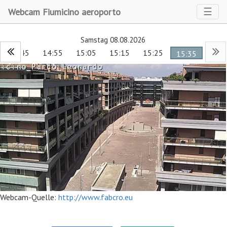
Toggl
☰
Webcam Fiumicino aeroporto
Samstag 08.08.2026
14:45
14:55
15:05
15:15
15:25
15:35
Webcam-Quelle:
http://www.fabcro.eu