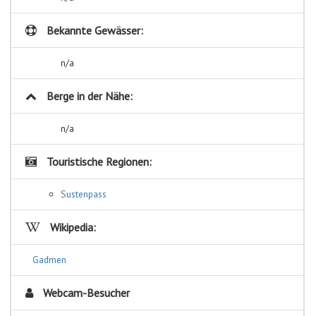
Bekannte Gewässer:
n/a
Berge in der Nähe:
n/a
Touristische Regionen:
Sustenpass
Wikipedia:
Gadmen
Webcam-Besucher