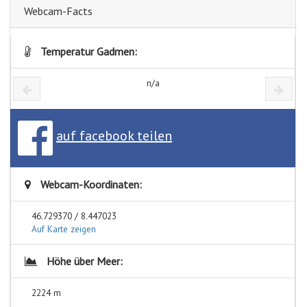
Webcam-Facts
Temperatur Gadmen:
n/a
auf facebook teilen
Webcam-Koordinaten:
46.729370 / 8.447023
Auf Karte zeigen
Höhe über Meer:
2224 m