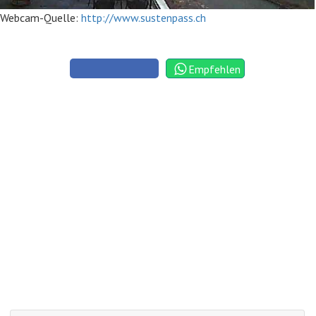
Webcam-Quelle:
http://www.sustenpass.ch
Empfehlen