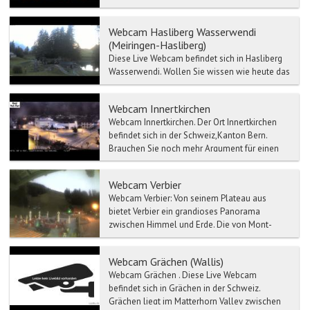
hinter dem Brünigpass. Von da ...
Webcam Hasliberg Wasserwendi
(Meiringen-Hasliberg)
Diese Live Webcam befindet sich in Hasliberg
Wasserwendi. Wollen Sie wissen wie heute das
in Hasliberg Wasserwendi,Telli in der Schwe...
Webcam Innertkirchen
Webcam Innertkirchen. Der Ort Innertkirchen
befindet sich in der Schweiz,Kanton Bern.
Brauchen Sie noch mehr Argument für einen
Ausflug nach...
Webcam Verbier
Webcam Verbier: Von seinem Plateau aus
bietet Verbier ein grandioses Panorama
zwischen Himmel und Erde. Die von Mont-
Blanc und Grand Combin ...
Webcam Grächen (Wallis)
Webcam Grächen . Diese Live Webcam
befindet sich in Grächen in der Schweiz.
Grächen liegt im Matterhorn Valley zwischen