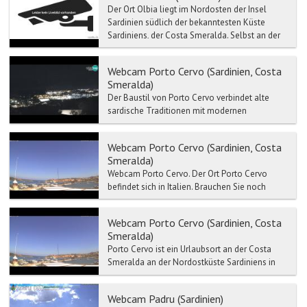
Der Ort Olbia liegt im Nordosten der Insel
Sardinien südlich der bekanntesten Küste
Sardiniens, der Costa Smeralda. Selbst an der
Haupteinkaufsstra...
Webcam Porto Cervo (Sardinien, Costa
Smeralda)
Der Baustil von Porto Cervo verbindet alte
sardische Traditionen mit modernen
Elementen. In dem in den letzten Jahren
ausgebauten Teil der Marina h...
Webcam Porto Cervo (Sardinien, Costa
Smeralda)
Webcam Porto Cervo. Der Ort Porto Cervo
befindet sich in Italien. Brauchen Sie noch
mehr Argument für einen Ausflug nach Porto
Cervo? Ein Mausklick...
Webcam Porto Cervo (Sardinien, Costa
Smeralda)
Porto Cervo ist ein Urlaubsort an der Costa
Smeralda an der Nordostküste Sardiniens in
der Nähe des 46 Meter hohen Capo Ferro mit
seinem Leuchtturm...
Webcam Padru (Sardinien)