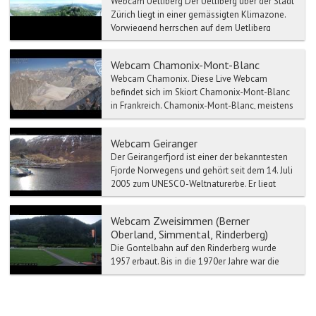
Webcam Uetliberg Der Uetliberg über der Stadt
Zürich liegt in einer gemässigten Klimazone.
Vorwiegend herrschen auf dem Uetliberg
Winde aus...
Webcam Chamonix-Mont-Blanc
Webcam Chamonix. Diese Live Webcam
befindet sich im Skiort Chamonix-Mont-Blanc
in Frankreich. Chamonix-Mont-Blanc, meistens
kurz Cham...
Webcam Geiranger
Der Geirangerfjord ist einer der bekanntesten
Fjorde Norwegens und gehört seit dem 14. Juli
2005 zum UNESCO-Weltnaturerbe. Er liegt
etwa 200 km nor...
Webcam Zweisimmen (Berner
Oberland, Simmental, Rinderberg)
Die Gontelbahn auf den Rinderberg wurde
1957 erbaut. Bis in die 1970er Jahre war die
Rinderbergbahn die längste ihrer Art in Europa.
Sie wurde 1987...