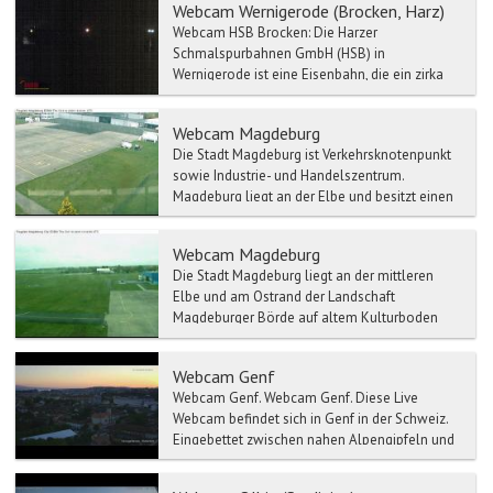
Webcam Wernigerode (Brocken, Harz)
Webcam HSB Brocken: Die Harzer
Schmalspurbahnen GmbH (HSB) in
Wernigerode ist eine Eisenbahn, die ein zirka
140 km langes Netz von mehrheitl...
Webcam Magdeburg
Die Stadt Magdeburg ist Verkehrsknotenpunkt
sowie Industrie- und Handelszentrum.
Magdeburg liegt an der Elbe und besitzt einen
bedeutenden Binnenha...
Webcam Magdeburg
Die Stadt Magdeburg liegt an der mittleren
Elbe und am Ostrand der Landschaft
Magdeburger Börde auf altem Kulturboden
und bildet das Zentrum der Re...
Webcam Genf
Webcam Genf. Webcam Genf. Diese Live
Webcam befindet sich in Genf in der Schweiz.
Eingebettet zwischen nahen Alpengipfeln und
...