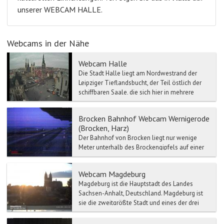
unserer WEBCAM HALLE.
Webcams in der Nähe
Webcam Halle
Die Stadt Halle liegt am Nordwestrand der
Leipziger Tieflandsbucht, der Teil östlich der
schiffbaren Saale, die sich hier in mehrere
Arme teilt un...
Brocken Bahnhof Webcam Wernigerode
(Brocken, Harz)
Der Bahnhof von Brocken liegt nur wenige
Meter unterhalb des Brockengipfels auf einer
Höhe von 1125 Metern. Der Brocken Bahnhof
ist der höchstgeleg...
Webcam Magdeburg
Magdeburg ist die Hauptstadt des Landes
Sachsen-Anhalt, Deutschland. Magdeburg ist
sie die zweitgrößte Stadt und eines der drei
Oberzentren von Sac...