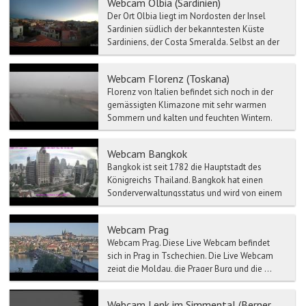
Webcam Olbia (Sardinien)
Der Ort Olbia liegt im Nordosten der Insel
Sardinien südlich der bekanntesten Küste
Sardiniens, der Costa Smeralda. Selbst an der
Haupteinkaufsstra...
Webcam Florenz (Toskana)
Florenz von Italien befindet sich noch in der
gemässigten Klimazone mit sehr warmen
Sommern und kalten und feuchten Wintern.
Aufgrund seiner Lage u...
Webcam Bangkok
Bangkok ist seit 1782 die Hauptstadt des
Königreichs Thailand. Bangkok hat einen
Sonderverwaltungsstatus und wird von einem
Gouverneur regiert. Die...
Webcam Prag
Webcam Prag. Diese Live Webcam befindet
sich in Prag in Tschechien. Die Live Webcam
zeigt die Moldau, die Prager Burg und die ...
Webcam Lenk im Simmental (Berner