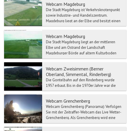
Webcam Magdeburg
Die Stadt Magdeburg ist Verkehrsknotenpunkt
sowie Industrie- und Handelszentrum.
Magdeburg liegt an der Elbe und besitzt einen
bedeutenden Binnenha...
Webcam Magdeburg
Die Stadt Magdeburg liegt an der mittleren
Elbe und am Ostrand der Landschaft
Magdeburger Börde auf altem Kulturboden
und bildet das Zentrum der Re...
Webcam Zweisimmen (Berner
Oberland, Simmental, Rinderberg)
Die Gontelbahn auf den Rinderberg wurde
1957 erbaut. Bis in die 1970er Jahre war die
Rinderbergbahn die längste ihrer Art in Europa.
Sie wurde 1987...
Webcam Grenchenberg
Webcam Grenchenberg (Panorama): Verfolgen
Sie mit der Zeitraffer-Webcam das Live Wetter-
Grenchenberg. Als Grenchenberg wird eine
Hoch...