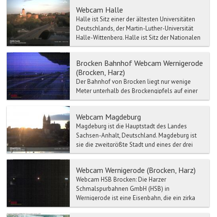
Webcam Halle
Halle ist Sitz einer der ältesten Universitäten
Deutschlands, der Martin-Luther-Universität
Halle-Wittenberg. Halle ist Sitz der Nationalen
Akademi...
Brocken Bahnhof Webcam Wernigerode
(Brocken, Harz)
Der Bahnhof von Brocken liegt nur wenige
Meter unterhalb des Brockengipfels auf einer
Höhe von 1125 Metern. Der Brocken Bahnhof
ist der höchstgeleg...
Webcam Magdeburg
Magdeburg ist die Hauptstadt des Landes
Sachsen-Anhalt, Deutschland. Magdeburg ist
sie die zweitgrößte Stadt und eines der drei
Oberzentren von Sac...
Webcam Wernigerode (Brocken, Harz)
Webcam HSB Brocken: Die Harzer
Schmalspurbahnen GmbH (HSB) in
Wernigerode ist eine Eisenbahn, die ein zirka
140 km langes Netz von mehrheitl...