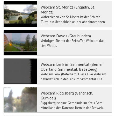
Webcam St. Moritz (Engadin, St.
Moritz)
Wahrzeichen von St. Moritz ist der Schiefe
Turm, ein Uebrigbleibsel der abgebrochenen
Mauritiuskirche aus der Zeit um 1500. Im
Engadiner Museum St....
Webcam Davos (Graubünden)
Verfolgen Sie mit der Zeitraffer-Webcam das
Live Wetter.
Webcam Lenk im Simmental (Berner
Oberland, Simmental, Betelberg)
Webcam Lenk (Betelberg).Diese Live Webcam
befindet sich in der Lenk im Simmental. Die
Lenk ist die höchst gelegene Gemeinde im
Simmen...
Webcam Riggisberg (Gantrisch,
Gurnigel)
Riggisberg ist eine Gemeinde im Kreis Bern-
Mittelland des Kantons Bern in der Schweiz.
Riggisberg befindet sich auf 762 Meter ü. M., 15