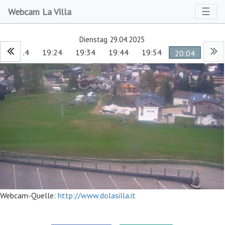
Toggl
☰
Webcam La Villa
Dienstag 29.04.2025
19:14
19:24
19:34
19:44
19:54
20:04
Webcam-Quelle:
http://www.dolasilla.it