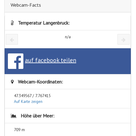
Webcam-Facts
Temperatur Langenbruck:
n/a
auf facebook teilen
Webcam-Koordinaten:
47.349567 / 7.767415
Auf Karte zeigen
Höhe über Meer:
709 m