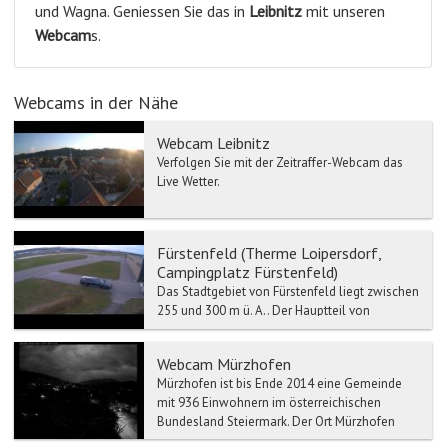
und Wagna. Geniessen Sie das in
Leibnitz
mit unseren
Webcam
s.
Webcams in der Nähe
Webcam Leibnitz
Verfolgen Sie mit der Zeitraffer-Webcam das
Live Wetter.
Fürstenfeld (Therme Loipersdorf,
Campingplatz Fürstenfeld)
Das Stadtgebiet von Fürstenfeld liegt zwischen
255 und 300 m ü. A.. Der Hauptteil von
Fürstenfeld liegt auf einer Talstufe oder
Terrasse ca. 20 Met...
Webcam Mürzhofen
Mürzhofen ist bis Ende 2014 eine Gemeinde
mit 936 Einwohnern im österreichischen
Bundesland Steiermark. Der Ort Mürzhofen
liegt im Bezirk Bruck-Mür...