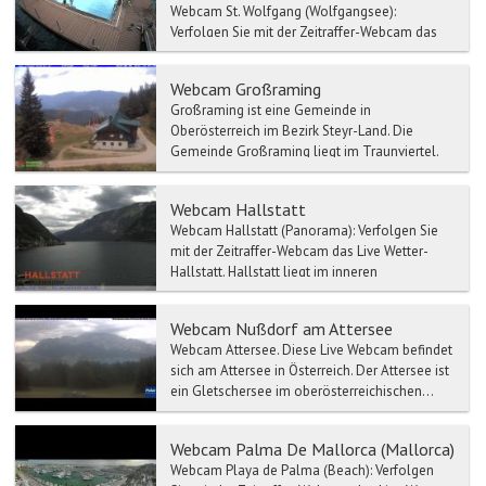
Webcam St. Wolfgang (Wolfgangsee):
Verfolgen Sie mit der Zeitraffer-Webcam das
Live Wetter-St. Wolfgang. St. Wolfgang im
Salzkam...
Webcam Großraming
Großraming ist eine Gemeinde in
Oberösterreich im Bezirk Steyr-Land. Die
Gemeinde Großraming liegt im Traunviertel.
Die Ausdehnung von Großraming b...
Webcam Hallstatt
Webcam Hallstatt (Panorama): Verfolgen Sie
mit der Zeitraffer-Webcam das Live Wetter-
Hallstatt. Hallstatt liegt im inneren
Salzkammer...
Webcam Nußdorf am Attersee
Webcam Attersee. Diese Live Webcam befindet
sich am Attersee in Österreich. Der Attersee ist
ein Gletschersee im oberösterreichischen...
Webcam Palma De Mallorca (Mallorca)
Webcam Playa de Palma (Beach): Verfolgen