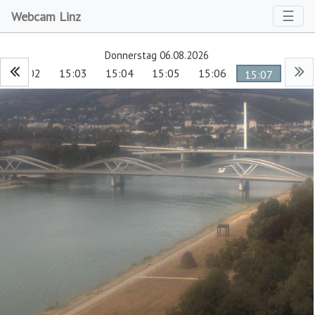
Toggl
☰
Webcam Linz
Donnerstag 06.08.2026
15:02
15:03
15:04
15:05
15:06
15:07