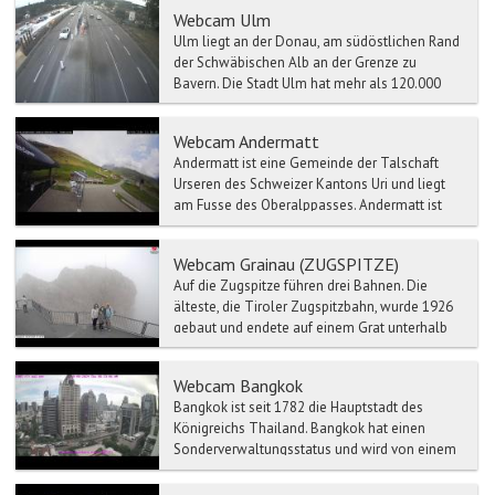
Webcam Ulm
Ulm liegt an der Donau, am südöstlichen Rand
der Schwäbischen Alb an der Grenze zu
Bayern. Die Stadt Ulm hat mehr als 120.000
Einwohner, bildet ei...
Webcam Andermatt
Andermatt ist eine Gemeinde der Talschaft
Urseren des Schweizer Kantons Uri und liegt
am Fusse des Oberalppasses. Andermatt ist
Hauptort des Ursere...
Webcam Grainau (ZUGSPITZE)
Auf die Zugspitze führen drei Bahnen. Die
älteste, die Tiroler Zugspitzbahn, wurde 1926
gebaut und endete auf einem Grat unterhalb
des Gipfels, bev...
Webcam Bangkok
Bangkok ist seit 1782 die Hauptstadt des
Königreichs Thailand. Bangkok hat einen
Sonderverwaltungsstatus und wird von einem
Gouverneur regiert. Die...