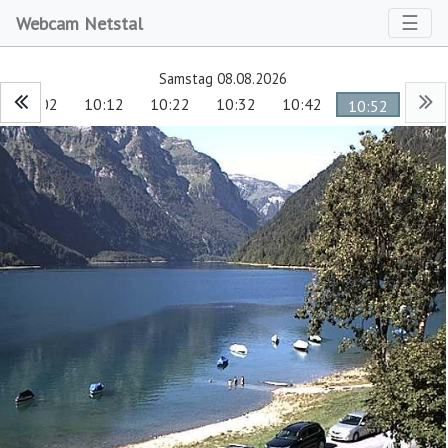
Toggl
☰
Webcam Netstal
Samstag 08.08.2026
10:02
10:12
10:22
10:32
10:42
10:52