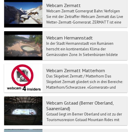
Webcam Zermatt
Webcam Zermatt Gornergrat Bahn: Verfolgen
Sie mit der Zeitraffer-Webcam Zermatt das Live
Wetter-Zermatt-Gornergrat. ZERMATT ist eine
...
Webcam Hermannstadt
In der Stadt Hermannstadt von Rumänien
herrscht ein kontinentales Klima der
Gemässigten Zone. In Siebenbürgen bildete
Der Ort Hermannstadt das Ober...
Webcam Zermatt Matterhorn
Das Skigebiet Zermatt / Matterhorn Das
Skigebiet Zermatt gliedert sich in drei Bereiche:
Matterhorn/Schwarzsee, «Gornergrat» und
Sunegga Rothorn. ...
Webcam Gstaad (Berner Oberland,
Saanenland)
Gstaad liegt im Berner Oberland und ist zu der
Tourismusregion Gstaad Mountain Rides mit
Zweisimmen, Saanen, Schönried etc.
verbunden.