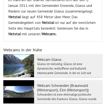
Januar 2011 mit den Gemeinden Ennenda, Glarus und
Riedern zur neuen Gemeinde Glarus zusammengelegt.
Netstal
liegt auf 458 Meter über Meer. Das
Gemeindegebiet von
Netstal
ist nur auf der westlichen
Seite des Haupttals besiedelt. Geniessen Sie das in
Netstal
mit unseren
Webcam
s.
Webcams in der Nähe
Webcam Glarus
Glarus ist vielseitig. Glarus ist eine
dynamische, weltoffene und kulturell
interessante Gemeinde, in der es sich gut
leben, arbeiten und geniessen...
Webcam Schwanden (Braunwald
(Wintersport), Elm (Wintersport))
Schwanden ist eine ehemalige politische
Gemeinde des Kantons Glarus. Glarus wurde
im Rahmen der Glarner Gemeindereform auf