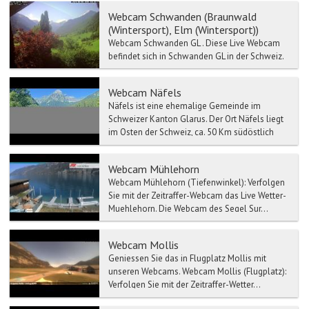
den 1. Januar 2011 mit d...
Webcam Schwanden (Braunwald
(Wintersport), Elm (Wintersport))
Webcam Schwanden GL . Diese Live Webcam
befindet sich in Schwanden GL in der Schweiz.
Die Webcam Schwanden gehört dem
Schweize...
Webcam Näfels
Näfels ist eine ehemalige Gemeinde im
Schweizer Kanton Glarus. Der Ort Näfels liegt
im Osten der Schweiz, ca. 50 Km südöstlich
von Zürich auf 437...
Webcam Mühlehorn
Webcam Mühlehorn (Tiefenwinkel): Verfolgen
Sie mit der Zeitraffer-Webcam das Live Wetter-
Muehlehorn. Die Webcam des Segel Sur...
Webcam Mollis
Geniessen Sie das in Flugplatz Mollis mit
unseren Webcams. Webcam Mollis (Flugplatz):
Verfolgen Sie mit der Zeitraffer-Wetter...