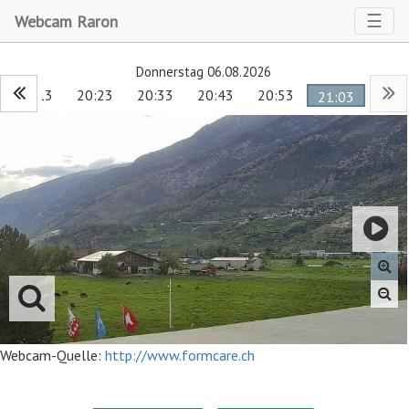
Toggl
☰
Webcam Raron
Donnerstag 06.08.2026
20:13
20:23
20:33
20:43
20:53
21:03
Webcam-Quelle:
http://www.formcare.ch