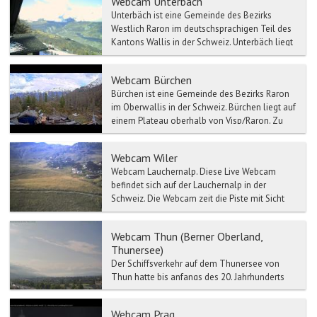
Webcam Unterbäch
Unterbäch ist eine Gemeinde des Bezirks
Westlich Raron im deutschsprachigen Teil des
Kantons Wallis in der Schweiz. Unterbäch liegt
in den Walliser...
Webcam Bürchen
Bürchen ist eine Gemeinde des Bezirks Raron
im Oberwallis in der Schweiz. Bürchen liegt auf
einem Plateau oberhalb von Visp/Raron. Zu
Bürchen ge...
Webcam Wiler
Webcam Lauchernalp. Diese Live Webcam
befindet sich auf der Lauchernalp in der
Schweiz. Die Webcam zeit die Piste mit Sicht
au...
Webcam Thun (Berner Oberland,
Thunersee)
Der Schiffsverkehr auf dem Thunersee von
Thun hatte bis anfangs des 20. Jahrhunderts
eine wichtige Funktion für den Personen- und
Warentransport Ri...
Webcam Prag