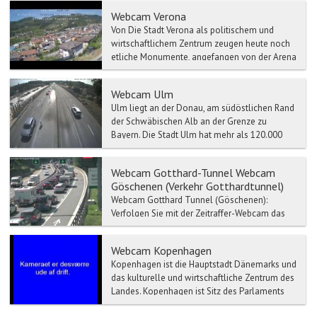
Webcam Verona
Von Die Stadt Verona als politischem und
wirtschaftlichem Zentrum zeugen heute noch
etliche Monumente, angefangen von der Arena
bis zum Römischen T...
Webcam Ulm
Ulm liegt an der Donau, am südöstlichen Rand
der Schwäbischen Alb an der Grenze zu
Bayern. Die Stadt Ulm hat mehr als 120.000
Einwohner, bildet ei...
Webcam Gotthard-Tunnel Webcam
Göschenen (Verkehr Gotthardtunnel)
Webcam Gotthard Tunnel (Göschenen):
Verfolgen Sie mit der Zeitraffer-Webcam das
Live Wetter-Gotthard Tunnel. Verkehr- und
Stau-Meldun...
Webcam Kopenhagen
Kopenhagen ist die Hauptstadt Dänemarks und
das kulturelle und wirtschaftliche Zentrum des
Landes. Kopenhagen ist Sitz des Parlaments
und der Regie...