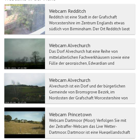
Webcam Redditch
Redditch ist eine Stadt in der Grafschaft
Worcestershire im Zentrum Englands etwas
südlich von Birmingham. Der Ort Redditch liegt
nahe dem Motorway...
Webcam Alvechurch
Das Dorf Alvechurch hat eine Reihe von
mittelalterlichen Fachwerkhäusern sowie eine
Fülle der georgischen, Edwardian und
viktorianischen Gebäuden. ...
Webcam Alvechurch
Alvechurch ist ein Dorf und der bürgerlichen
Gemeinde von Bromsgrove Bezirk, im
Nordosten der Grafschaft Worcestershire von
England. Liegen Der Ort...
Webcam Princetown
Webcam Dartmoor (Moor): Verfolgen Sie mit
der Zeitraffer-Webcam das Live Wetter-
Dartmoor. Dartmoor ist eine Huegellandschaft
auf ein...