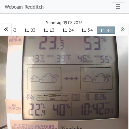
Toggl
☰
Webcam Redditch
Sonntag 09.08.2026
10:53
11:03
11:13
11:24
11:34
11:44