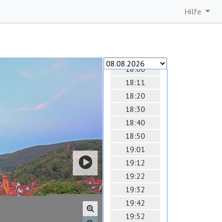
16:40
Hilfe
17:11
17:20
17:30
17:50
18:00
18:11
18:20
18:30
18:40
18:50
19:01
19:12
19:22
19:32
19:42
19:52