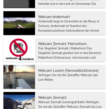
befindet sich in der Lenk im Simmental. Die
Lenk ist die höchst gelegene Gemeinde im
Simmen...
Webcam Andermatt
Andermatt liegt im Urserental an der Reuss in
Schweiz. Andermatt ist Standort des
Kompetenzzentrum Gebirgsdienst der Armee
der Schweizer Armee. Der...
Webcam Zermatt Matterhorn
Das Skigebiet Zermatt / Matterhorn Das
Skigebiet Zermatt gliedert sich in drei Bereiche:
Matterhorn/Schwarzsee, «Gornergrat» und
Sunegga Rothorn. ...
Webcam Luzern (Vierwaldstättersee)
Verfolgen Sie mit der Zeitraffer-Webcam das
Live Wetter.
Webcam Zermatt
Webcam Zermatt Gornergrat Bahn: Verfolgen
Sie mit der Zeitraffer-Webcam Zermatt das Live