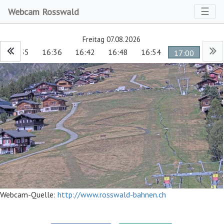
Toggl
☰
Webcam Rosswald
Freitag 07.08.2026
16:35
16:36
16:42
16:48
16:54
17:00
Webcam-Quelle:
http://www.rosswald-bahnen.ch