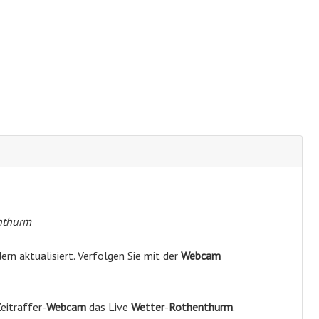
nthurm
rn aktualisiert. Verfolgen Sie mit der
Webcam
eitraffer-
Webcam
das Live
Wetter
-
Rothenthurm
.