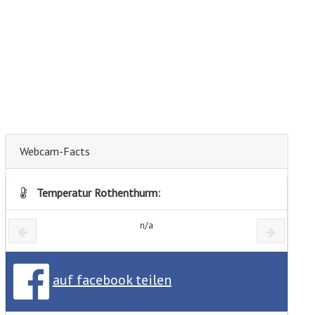
Webcam-Facts
Temperatur Rothenthurm:
n/a
auf facebook teilen