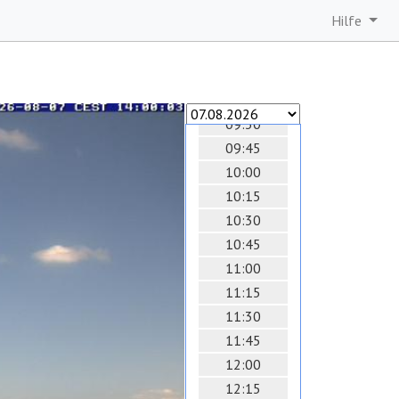
08:15
Hilfe
08:30
08:45
09:00
09:15
09:30
09:45
10:00
10:15
10:30
10:45
11:00
11:15
11:30
11:45
12:00
12:15