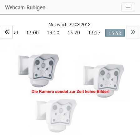
Toggl
☰
Webcam Rubigen
Mittwoch 29.08.2018
12:50
13:00
13:10
13:20
13:27
13:58