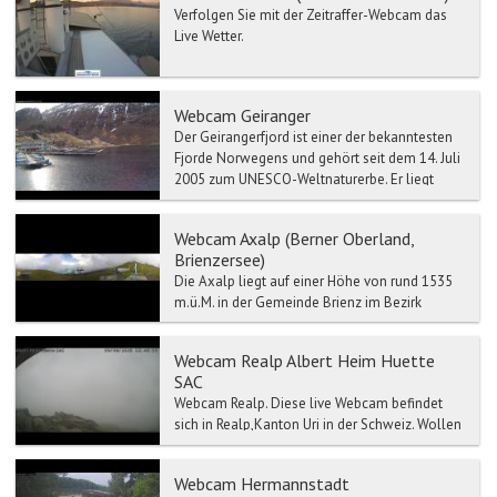
Verfolgen Sie mit der Zeitraffer-Webcam das
Live Wetter.
Webcam Geiranger
Der Geirangerfjord ist einer der bekanntesten
Fjorde Norwegens und gehört seit dem 14. Juli
2005 zum UNESCO-Weltnaturerbe. Er liegt
etwa 200 km nor...
Webcam Axalp (Berner Oberland,
Brienzersee)
Die Axalp liegt auf einer Höhe von rund 1535
m.ü.M. in der Gemeinde Brienz im Bezirk
Interlaken und ist mit dem Postauto oder dem
Auto in 35 Minute...
Webcam Realp Albert Heim Huette
SAC
Webcam Realp. Diese live Webcam befindet
sich in Realp,Kanton Uri in der Schweiz. Wollen
Sie wissen wie heute das in Realp ist...
Webcam Hermannstadt