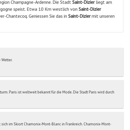
egion Champagne-Ardenne. Die Stadt
Saint-Dizier
liegt am
rgogne speist. Etwa 10 Km westlich von
Saint-Dizier
Der-Chantecoq. Geniessen Sie das in
Saint-Dizier
mit unseren
 Wetter.
urm. Paris ist weltweit bekannt für die Mode. Die Stadt Paris wird durch
sich im Skiort Chamonix-Mont-Blanc in Frankreich. Chamonix-Mont-