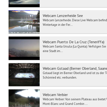
Webcam Lenzerheide See
Webcam Lenzerheide. Diese Live Webcam befindet 
Wintertage in der Fer...
Webcam Puerto De La Cruz (Teneriffa)
Webcam Santa Ursula (La Quinta): Verfolgen Sie 
eine Stadt im...
Webcam Gstaad (Berner Oberland, Saan
Gstaad liegt im Berner Oberland und ist zu de
Schönried etc. verbunden.
Webcam Verbier
Webcam Verbier: Von seinem Plateau aus bietet
Mont-Blanc und Grand Combin ...