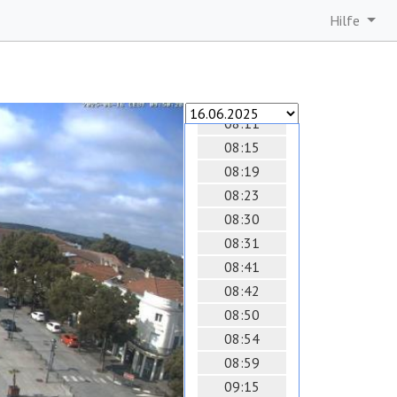
07:42
Hilfe
07:49
07:52
08:01
08:05
08:11
08:15
08:19
08:23
08:30
08:31
08:41
08:42
08:50
08:54
08:59
09:15