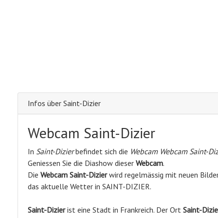
Infos über Saint-Dizier
Webcam Saint-Dizier
In
Saint-Dizier
befindet sich die
Webcam Webcam Saint-Diz
Geniessen Sie die Diashow dieser
Webcam
.
Die
Webcam Saint-Dizier
wird regelmässig mit neuen Bildern
das aktuelle Wetter in SAINT-DIZIER.
Saint-Dizier
ist eine Stadt in Frankreich. Der Ort
Saint-Dizie