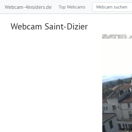
Webcam-4insiders.de
Top Webcams
Webcam Saint-Dizier