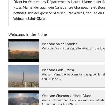
Dizier
im Westen des Départements Haute-Marne in der R
Fluss Marne, der auch den Canal entre Champagne et Bou
befindet sich der grösste Stausee Frankreichs, der Lac du 
Webcam
Saint-Dizier
.
Webcams in der Nähe
Webcam Saint-Maurice
Verfolgen Sie mit der Zeitraffer-Webcam das Live
Webcam Paris (Paris)
Webcam Paris. Die Webcam Paris zeigt den Eiffelt
den Fluss Se...
Webcam Chamonix-Mont-Blanc
Webcam Chamonix. Diese Live Webcam befindet 
Blanc, meistens kurz Cham...