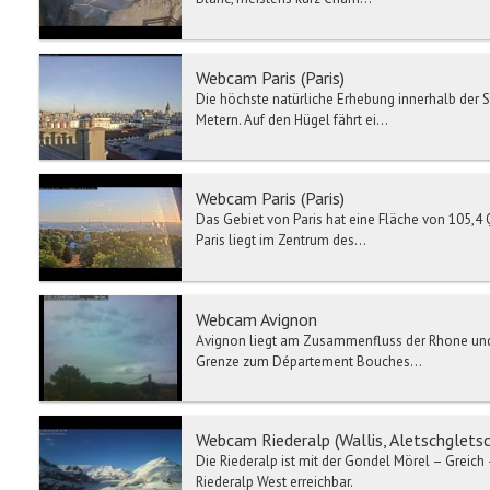
Webcam Paris (Paris)
Die höchste natürliche Erhebung innerhalb der 
Metern. Auf den Hügel fährt ei...
Webcam Paris (Paris)
Das Gebiet von Paris hat eine Fläche von 105,4 
Paris liegt im Zentrum des...
Webcam Avignon
Avignon liegt am Zusammenfluss der Rhone und d
Grenze zum Département Bouches...
Webcam Riederalp (Wallis, Aletschglets
Die Riederalp ist mit der Gondel Mörel – Greic
Riederalp West erreichbar.