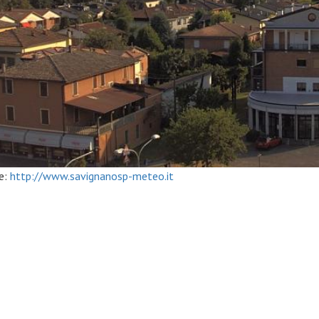
e:
http://www.savignanosp-meteo.it