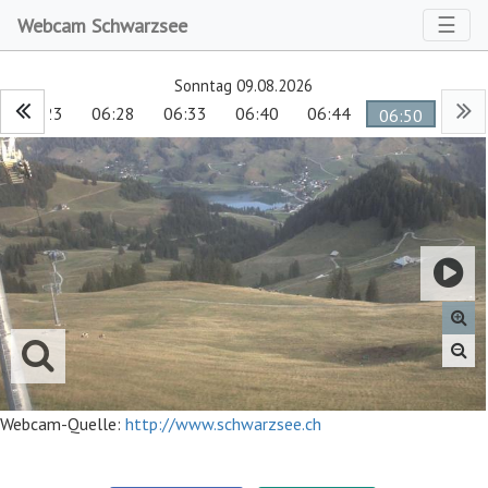
Toggl
☰
Webcam Schwarzsee
Sonntag 09.08.2026
06:23
06:28
06:33
06:40
06:44
06:50
Webcam-Quelle:
http://www.schwarzsee.ch