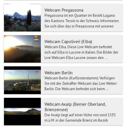
eine Gemeinde im Kanton Graubünden. Arosa
lieg...
Webcam Pregassona
Pregassona ist ein Quartier im Bezirk Lugano
des Kantons Tessin in der Schweiz. Informieren
Sie sich über das in Pregassona mit unseren
Wett...
Webcam Capoliveri (Elba)
Webcam Elba. Diese Live Webcam befindet
sich auf Elba in Lacone in Italien. Die Bilder der
Live Webcam Elba Lacone zeigen den ...
Webcam Berlin
Webcam Berlin (Kurfürstendamm): Verfolgen
Sie mit der Zeitraffer-Webcam das Live Wetter-
Berlin. Die Webcam befindet sich beim ...
Webcam Axalp (Berner Oberland,
Brienzersee)
Die Axalp liegt auf einer Höhe von rund 1535
m.ü.M. in der Gemeinde Brienz im Bezirk
Interlaken und ist mit dem Postauto oder dem