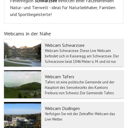
Ferienregion
Schwarzsee
inmitten einer faszinierenden
Natur- und Tierwelt - ideal für Naturliebhaber, Familien
und Sportbegeisterte!
Webcams in der Nähe
Webcam Schwarzsee
Webcam Schwarzsee. Diese Live Webcam
befindet sich in Kaiseregg am Schwarzsee. Der
Schwarzsee liegt 1046 Meter ü. M. und ist nur
10 m...
Webcam Tafers
Tafers ist eine politische Gemeinde und der
Hauptort des Sensebezirks des Kantons
Freiburg von Schweiz. Die Gemeinde Tafers
gehört zu einem der Vor...
Webcam Düdingen
Verfolgen Sie mit der Zeitraffer-Webcam das
Live Wetter.