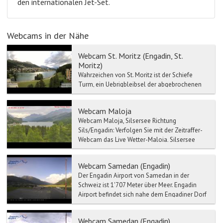
den internationalen Jet-Set.
Webcams in der Nähe
Webcam St. Moritz (Engadin, St.
Moritz)
Wahrzeichen von St. Moritz ist der Schiefe
Turm, ein Uebrigbleibsel der abgebrochenen
Mauritiuskirche aus der Zeit um 1500. Im
Engadiner Museum St....
Webcam Maloja
Webcam Maloja, Silsersee Richtung
Sils/Engadin: Verfolgen Sie mit der Zeitraffer-
Webcam das Live Wetter-Maloja, Silsersee
Richtung Si...
Webcam Samedan (Engadin)
Der Engadin Airport von Samedan in der
Schweiz ist 1'707 Meter über Meer. Engadin
Airport befindet sich nahe dem Engadiner Dorf
Samedan, rund 5 Km...
Webcam Samedan (Engadin)