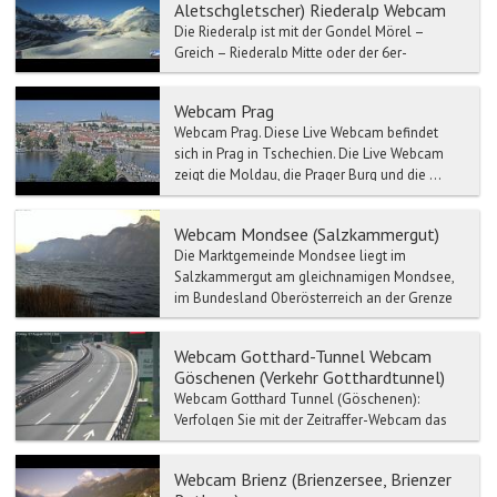
Aletschgletscher) Riederalp Webcam
Die Riederalp ist mit der Gondel Mörel –
Greich – Riederalp Mitte oder der 6er-
Gondelbahn Mörel – Ried-Mörel – Riederalp
West erreichbar.
Webcam Prag
Webcam Prag. Diese Live Webcam befindet
sich in Prag in Tschechien. Die Live Webcam
zeigt die Moldau, die Prager Burg und die ...
Webcam Mondsee (Salzkammergut)
Die Marktgemeinde Mondsee liegt im
Salzkammergut am gleichnamigen Mondsee,
im Bundesland Oberösterreich an der Grenze
zum Land Salzburg und im Geri...
Webcam Gotthard-Tunnel Webcam
Göschenen (Verkehr Gotthardtunnel)
Webcam Gotthard Tunnel (Göschenen):
Verfolgen Sie mit der Zeitraffer-Webcam das
Live Wetter-Gotthard Tunnel. Verkehr- und
Stau-Meldun...
Webcam Brienz (Brienzersee, Brienzer