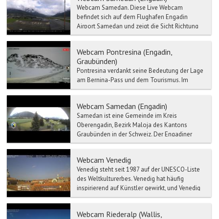
Webcam Samedan. Diese Live Webcam
befindet sich auf dem Flughafen Engadin
Airport Samedan und zeigt die Sicht Richtung
Osten. Der Eng...
Webcam Pontresina (Engadin,
Graubünden)
Pontresina verdankt seine Bedeutung der Lage
am Bernina-Pass und dem Tourismus. Im
Mittelalter war der Ort bedeutsamer als das
heute sehr bekannte ...
Webcam Samedan (Engadin)
Samedan ist eine Gemeinde im Kreis
Oberengadin, Bezirk Maloja des Kantons
Graubünden in der Schweiz. Der Engadiner
Wintersport- und Luftkurort von ...
Webcam Venedig
Venedig steht seit 1987 auf der UNESCO-Liste
des Weltkulturerbes. Venedig hat häufig
inspirierend auf Künstler gewirkt, und Venedig
wurde eine der ...
Webcam Riederalp (Wallis,