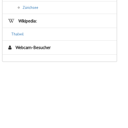
Zürichsee
Wikipedia:
Thalwil
Webcam-Besucher