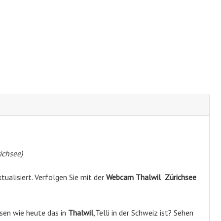
ichsee)
tualisiert. Verfolgen Sie mit der
Webcam Thalwil
Zürichsee
ssen wie heute das in
Thalwil
,Telli in der Schweiz ist? Sehen