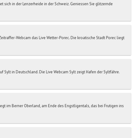
sich in der Lenzerheide in der Schweiz. Geniessen Sie glitzernde
eitraffer-Webcam das Live Wetter-Porec. Die kroatische Stadt Porec liegt
f Sylt in Deutschland. Die Live Webcam Sylt zeigt Hafen der Syltfähre.
im Berner Oberland, am Ende des Engstligentals, das bei Frutigen ins