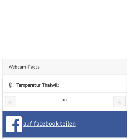
Webcam-Facts
Temperatur Thalwil:
n/a
auf facebook teilen