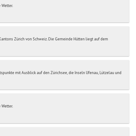
 Wetter.
Kantons Zürich von Schweiz. Die Gemeinde Hütten liegt auf dem
spunkte mit Ausblick auf den Zürichsee, die Inseln Ufenau, Lützelau und
 Wetter.