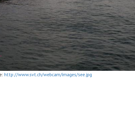
e:
http://www.svt.ch/webcam/images/see.jpg