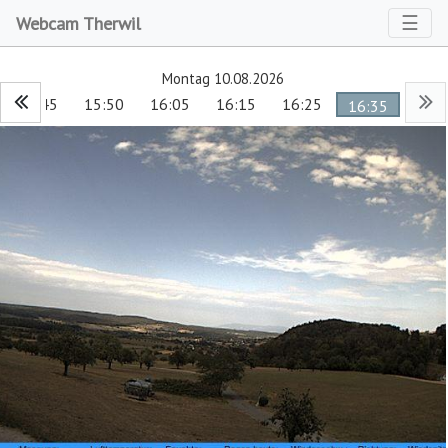
Toggl
☰
Webcam Therwil
Montag 10.08.2026
15:45
15:50
16:05
16:15
16:25
16:35