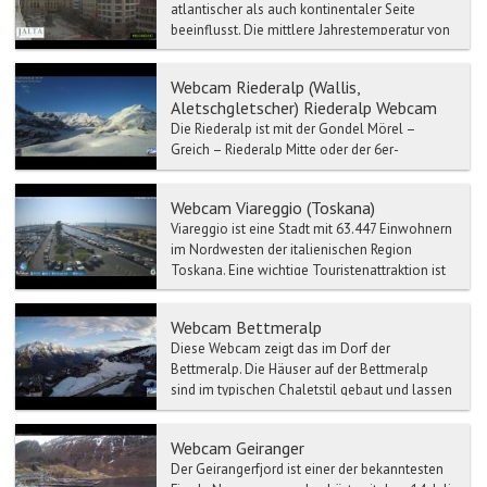
atlantischer als auch kontinentaler Seite
beeinflusst. Die mittlere Jahrestemperatur von
Prag liegt um die 8 °C,...
Webcam Riederalp (Wallis,
Aletschgletscher) Riederalp Webcam
Die Riederalp ist mit der Gondel Mörel –
Greich – Riederalp Mitte oder der 6er-
Gondelbahn Mörel – Ried-Mörel – Riederalp
West erreichbar.
Webcam Viareggio (Toskana)
Viareggio ist eine Stadt mit 63.447 Einwohnern
im Nordwesten der italienischen Region
Toskana. Eine wichtige Touristenattraktion ist
der Karneval, ...
Webcam Bettmeralp
Diese Webcam zeigt das im Dorf der
Bettmeralp. Die Häuser auf der Bettmeralp
sind im typischen Chaletstil gebaut und lassen
so das Do...
Webcam Geiranger
Der Geirangerfjord ist einer der bekanntesten