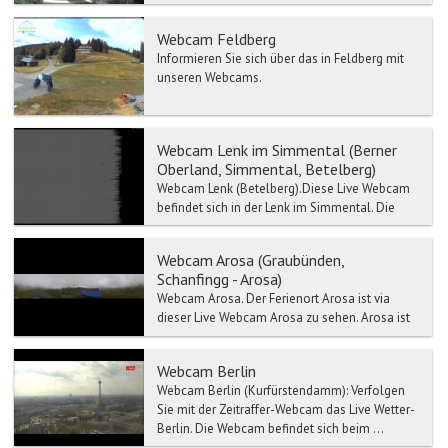
eine Verarm...
Webcam Feldberg
Informieren Sie sich über das in Feldberg mit
unseren Webcams.
Webcam Lenk im Simmental (Berner
Oberland, Simmental, Betelberg)
Webcam Lenk (Betelberg).Diese Live Webcam
befindet sich in der Lenk im Simmental. Die
Lenk ist die höchst gelegene Gemeinde im
Simmen...
Webcam Arosa (Graubünden,
Schanfingg - Arosa)
Webcam Arosa. Der Ferienort Arosa ist via
dieser Live Webcam Arosa zu sehen. Arosa ist
eine Gemeinde im Kanton Graubünden. Arosa
lieg...
Webcam Berlin
Webcam Berlin (Kurfürstendamm): Verfolgen
Sie mit der Zeitraffer-Webcam das Live Wetter-
Berlin. Die Webcam befindet sich beim ...