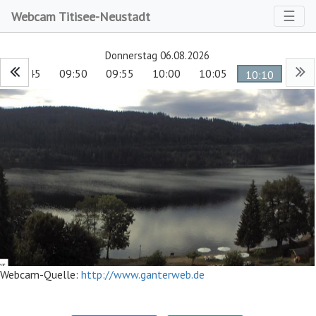
Toggl
☰
Webcam Titisee-Neustadt
Donnerstag 06.08.2026
09:45
09:50
09:55
10:00
10:05
10:10
Webcam-Quelle:
http://www.ganterweb.de