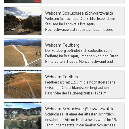
ist ...
Webcam Schluchsee (Schwarzwald)
Webcam Schluchsee. Der Schluchsee ist ein
Stausee im Landkreis Breisgau-
Hochschwarzwald südöstlich des Titisees
(Baden-Württemberg). Der Sc...
Webcam Feldberg
Der Feldberg befindet sich südöstlich von
Freiburg im Breisgau, umgeben von den Orten
Hinterzarten, Titisee, Menzenschwand und
Bernau und Todtnau. ...
Webcam Feldberg
Feldberg ist mit 1277 m die höchstgelegene
Ortschaft Deutschlands. Sie liegt auf der
Passhöhe der Feldbergstraße (1231 m)
zwischen dem Wiesental im...
Webcam Schluchsee (Schwarzwald)
Schluchsee ist einer der ältesten schriftlich
erwähnten Orte im Hochschwarzwald. Im 19.
Jahrhundert setzte in der Region Schluchsee