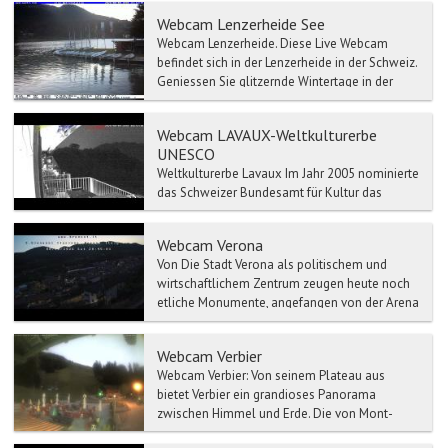
Webcam Lenzerheide See
Webcam Lenzerheide. Diese Live Webcam
befindet sich in der Lenzerheide in der Schweiz.
Geniessen Sie glitzernde Wintertage in der
Fer...
Webcam LAVAUX-Weltkulturerbe
UNESCO
Weltkulturerbe Lavaux Im Jahr 2005 nominierte
das Schweizer Bundesamt für Kultur das
Lavaux als UNESCO-Welterbe. Das
International Council on Monu...
Webcam Verona
Von Die Stadt Verona als politischem und
wirtschaftlichem Zentrum zeugen heute noch
etliche Monumente, angefangen von der Arena
bis zum Römischen T...
Webcam Verbier
Webcam Verbier: Von seinem Plateau aus
bietet Verbier ein grandioses Panorama
zwischen Himmel und Erde. Die von Mont-
Blanc und Grand Combin ...