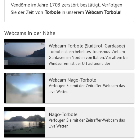
Vendôme im Jahre 1703 zerstört bestätigt. Verfolgen
Sie der Zeit von
Torbole
in unserem
Webcam
Torbole
!
Webcams in der Nähe
Webcam Torbole (Südtirol, Gardasee)
Torbole ist ein beliebtes Tourismus-Ziel am
Gardasee im Norden von Italien. Vor allem bei
Windsurfern ist der Ort aufgrund der
konstanten Winde seh...
Webcam Nago-Torbole
Verfolgen Sie mit der Zeitraffer-Webcam das
Live Wetter.
Nago-Torbole
Verfolgen Sie mit der Zeitraffer-Webcam das
Live Wetter.