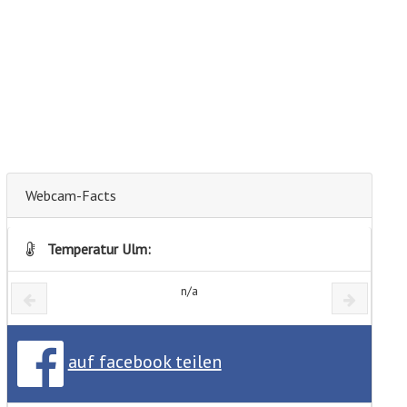
Webcam-Facts
Temperatur Ulm:
n/a
auf facebook teilen