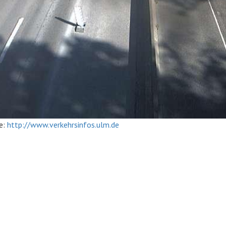
e:
http://www.verkehrsinfos.ulm.de