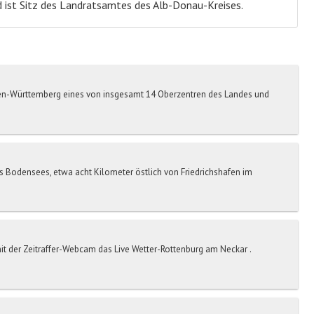
d ist Sitz des Landratsamtes des Alb-Donau-Kreises.
n-Württemberg eines von insgesamt 14 Oberzentren des Landes und
 Bodensees, etwa acht Kilometer östlich von Friedrichshafen im
t der Zeitraffer-Webcam das Live Wetter-Rottenburg am Neckar .