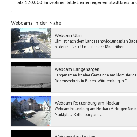
als 120.000 Einwohner, bildet einen eigenen Stadtkreis un
Webcams in der Nähe
Webcam Ulm
Ulm ist nach dem Landesentwicklungsplan Bade
bildet mit Neu-Ulm eines der länderüber...
Webcam Langenargen
Langenargen ist eine Gemeinde am Nordufer des
Bodenseekreis in Baden-Württemberg in D...
Webcam Rottenburg am Neckar
Webcam Rottenburg am Neckar : Verfolgen Sie mi
Marktplatz Rottenburg am...
Webcam Amstetten