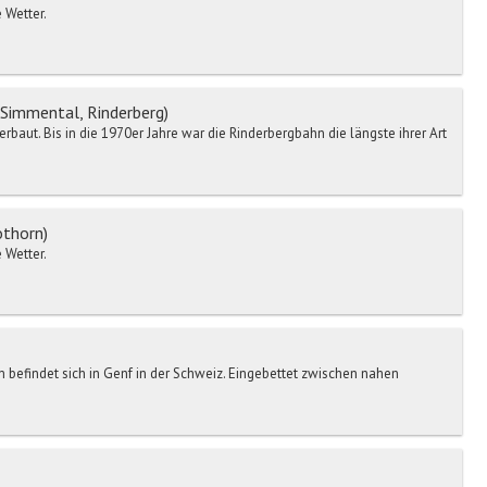
 Wetter.
Simmental, Rinderberg)
baut. Bis in die 1970er Jahre war die Rinderbergbahn die längste ihrer Art
othorn)
 Wetter.
efindet sich in Genf in der Schweiz. Eingebettet zwischen nahen