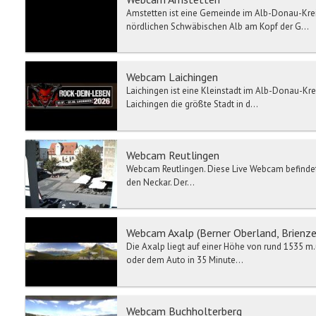
Amstetten ist eine Gemeinde im Alb-Donau-Krei
nördlichen Schwäbischen Alb am Kopf der G...
Webcam Laichingen
Laichingen ist eine Kleinstadt im Alb-Donau-Kr
Laichingen die größte Stadt in d...
Webcam Reutlingen
Webcam Reutlingen. Diese Live Webcam befindet 
den Neckar. Der...
Webcam Axalp (Berner Oberland, Brienze
Die Axalp liegt auf einer Höhe von rund 1535 m.
oder dem Auto in 35 Minute...
Webcam Buchholterberg