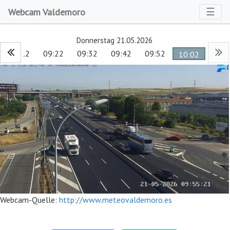
Toggl
☰
Webcam Valdemoro
Donnerstag 21.05.2026
09:12
09:22
09:32
09:42
09:52
10:02
Webcam-Quelle:
http://www.meteovaldemoro.es