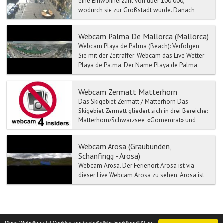
eine Einwohnerzahl von über 100'000,
wodurch sie zur Großstadt wurde. Danach
stieg die Einwohnerzahl w...
Webcam Palma De Mallorca (Mallorca)
Webcam Playa de Palma (Beach): Verfolgen
Sie mit der Zeitraffer-Webcam das Live Wetter-
Playa de Palma. Der Name Playa de Palma
bezeic...
Webcam Zermatt Matterhorn
Das Skigebiet Zermatt / Matterhorn Das
Skigebiet Zermatt gliedert sich in drei Bereiche:
Matterhorn/Schwarzsee, «Gornergrat» und
Sunegga Rothorn. ...
Webcam Arosa (Graubünden,
Schanfingg - Arosa)
Webcam Arosa. Der Ferienort Arosa ist via
dieser Live Webcam Arosa zu sehen. Arosa ist
eine Gemeinde im Kanton Graubünden. Arosa
lieg...
Diese Website nutzt Cookies, um bestmögliche Funktionalität zu