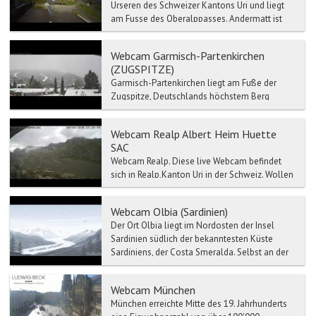
Urseren des Schweizer Kantons Uri und liegt
am Fusse des Oberalppasses. Andermatt ist
Hauptort des Ursere...
Webcam Garmisch-Partenkirchen
(ZUGSPITZE)
Garmisch-Partenkirchen liegt am Fuße der
Zugspitze, Deutschlands höchstem Berg
(2.962 m) und ist einer der bedeutendsten
heilklimatischen Kurorte d...
Webcam Realp Albert Heim Huette
SAC
Webcam Realp. Diese live Webcam befindet
sich in Realp,Kanton Uri in der Schweiz. Wollen
Sie wissen wie heute das in Realp ist...
Webcam Olbia (Sardinien)
Der Ort Olbia liegt im Nordosten der Insel
Sardinien südlich der bekanntesten Küste
Sardiniens, der Costa Smeralda. Selbst an der
Haupteinkaufsstra...
Webcam München
München erreichte Mitte des 19. Jahrhunderts