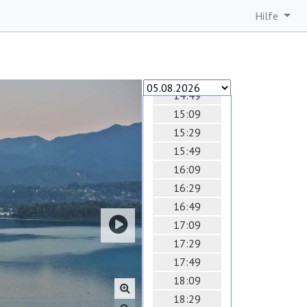
13:07
Hilfe
13:27
13:47
14:07
14:28
14:49
15:09
15:29
15:49
16:09
16:29
16:49
17:09
17:29
17:49
18:09
18:29