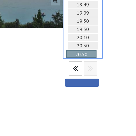
18:49
19:09
19:30
19:50
20:10
20:30
20:50