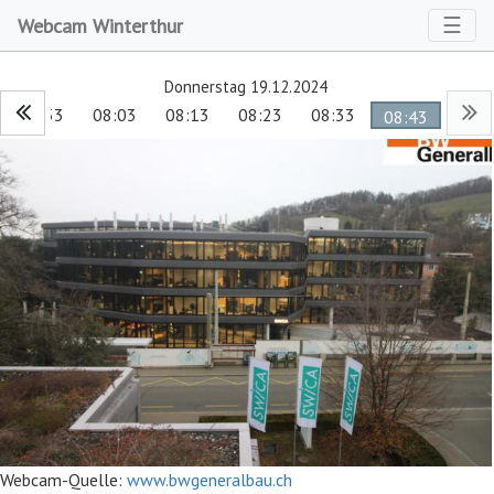
Toggl
☰
Webcam Winterthur
Donnerstag 19.12.2024
07:53
08:03
08:13
08:23
08:33
08:43
Webcam-Quelle:
www.bwgeneralbau.ch