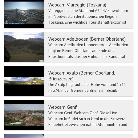
Webcam Viareggio (Toskana)
Viareggio ist eine Stadt mit 63.447 Einwohnern
im Nordwesten der italienischen Region
Toskana. Eine wichtige Touristenattraktion ist
der Karneval, ...
Webcam Adelboden (Berner Oberland)
Webcam Adelboden Hahnenmoos. Adelboden
liegt im Berner Oberland, am Ende des
Engstligentals, das bei Frutigen ins Kandertal
mündet. Die S...
Webcam Axalp (Berner Oberland,
Brienzersee)
Die Axalp liegt auf einer Höhe von rund 1535
m.ü.M. in der Gemeinde Brienz im Bezirk
Interlaken und ist mit dem Postauto oder dem
Auto in 35 Minute...
Webcam Genf
Webcam Genf. Webcam Genf. Diese Live
Webcam befindet sich in Genf in der Schweiz.
Eingebettet zwischen nahen Alpengipfeln und
...