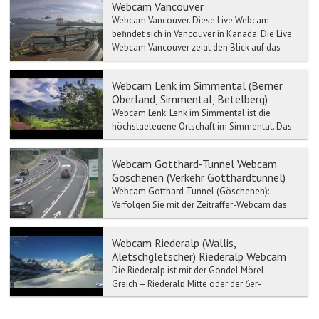
Webcam Vancouver
Webcam Vancouver. Diese Live Webcam
befindet sich in Vancouver in Kanada. Die Live
Webcam Vancouver zeigt den Blick auf das
En...
Webcam Lenk im Simmental (Berner
Oberland, Simmental, Betelberg)
Webcam Lenk: Lenk im Simmental ist die
höchstgelegene Ortschaft im Simmental. Das
Gemeindegebiet der Lenk im Simmental
umfasst mehrere Berge...
Webcam Gotthard-Tunnel Webcam
Göschenen (Verkehr Gotthardtunnel)
Webcam Gotthard Tunnel (Göschenen):
Verfolgen Sie mit der Zeitraffer-Webcam das
Live Wetter-Gotthard Tunnel. Verkehr- und
Stau-Meldun...
Webcam Riederalp (Wallis,
Aletschgletscher) Riederalp Webcam
Die Riederalp ist mit der Gondel Mörel –
Greich – Riederalp Mitte oder der 6er-
Gondelbahn Mörel – Ried-Mörel – Riederalp
West erreichbar.