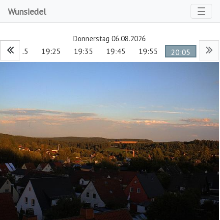
Toggl
☰
Wunsiedel
Donnerstag 06.08.2026
19:15
19:25
19:35
19:45
19:55
20:05