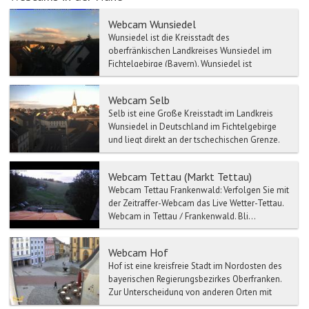
Webcam Wunsiedel
Wunsiedel ist die Kreisstadt des
oberfränkischen Landkreises Wunsiedel im
Fichtelgebirge (Bayern). Wunsiedel ist
Geburtsort von Jean Paul und Aust...
Webcam Selb
Selb ist eine Große Kreisstadt im Landkreis
Wunsiedel in Deutschland im Fichtelgebirge
und liegt direkt an der tschechischen Grenze.
Selb gehört de...
Webcam Tettau (Markt Tettau)
Webcam Tettau Frankenwald: Verfolgen Sie mit
der Zeitraffer-Webcam das Live Wetter-Tettau.
Webcam in Tettau / Frankenwald. Bli...
Webcam Hof
Hof ist eine kreisfreie Stadt im Nordosten des
bayerischen Regierungsbezirkes Oberfranken.
Zur Unterscheidung von anderen Orten mit
gleichem Namen ...