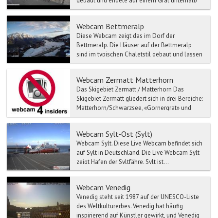
gebaut und endete auf einem Grat unterhalb
des Gipfels, bev...
Webcam Bettmeralp
Diese Webcam zeigt das im Dorf der
Bettmeralp. Die Häuser auf der Bettmeralp
sind im typischen Chaletstil gebaut und lassen
so das Do...
Webcam Zermatt Matterhorn
Das Skigebiet Zermatt / Matterhorn Das
Skigebiet Zermatt gliedert sich in drei Bereiche:
Matterhorn/Schwarzsee, «Gornergrat» und
Sunegga Rothorn. ...
Webcam Sylt-Ost (Sylt)
Webcam Sylt. Diese Live Webcam befindet sich
auf Sylt in Deutschland. Die Live Webcam Sylt
zeigt Hafen der Syltfähre. Sylt ist...
Webcam Venedig
Venedig steht seit 1987 auf der UNESCO-Liste
des Weltkulturerbes. Venedig hat häufig
inspirierend auf Künstler gewirkt, und Venedig