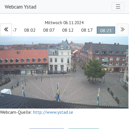
Toggl
☰
Webcam Ystad
Mittwoch 06.11.2024
07:57
08:02
08:07
08:12
08:17
08:23
Webcam-Quelle:
http://www.ystad.se