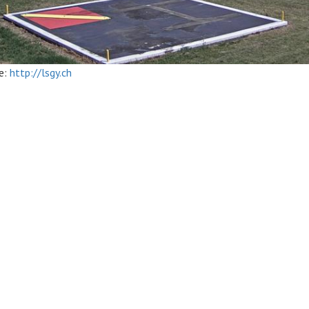
e:
http://lsgy.ch