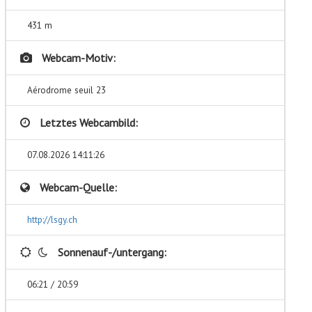
431 m
Webcam-Motiv:
Aérodrome seuil 23
Letztes Webcambild:
07.08.2026 14:11:26
Webcam-Quelle:
http://lsgy.ch
Sonnenauf-/untergang:
06:21 / 20:59