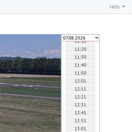
10:20
Hilfe
10:30
10:40
10:50
11:00
11:10
11:20
11:30
11:40
11:50
12:01
12:11
12:21
12:31
12:41
12:51
13:01