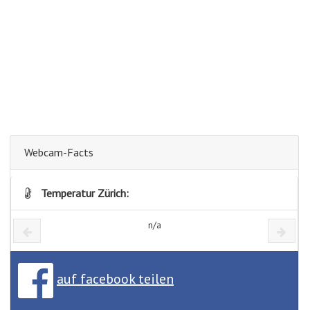
Webcam-Facts
Temperatur Zürich:
n/a
auf facebook teilen