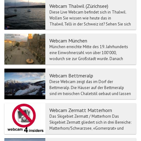
Webcam Thalwil (Zürichsee)
Diese Live Webcam befindet sich in Thalwil.
Wollen Sie wissen wie heute das in
Thalwil,Telli in der Schweiz ist? Sehen Sie sich
die h...
Webcam München
München erreichte Mitte des 19. Jahrhunderts
eine Einwohnerzahl von über 100'000,
wodurch sie zur Großstadt wurde. Danach
stieg die Einwohnerzahl w...
Webcam Bettmeralp
Diese Webcam zeigt das im Dorf der
Bettmeralp. Die Häuser auf der Bettmeralp
sind im typischen Chaletstil gebaut und lassen
so das Do...
Webcam Zermatt Matterhorn
Das Skigebiet Zermatt / Matterhorn Das
Skigebiet Zermatt gliedert sich in drei Bereiche:
Matterhorn/Schwarzsee, «Gornergrat» und
Sunegga Rothorn. ...