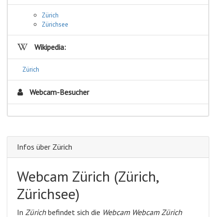
Zürich
Zürichsee
Wikipedia:
Zürich
Webcam-Besucher
Infos über Zürich
Webcam Zürich (Zürich,
Zürichsee)
In
Zürich
befindet sich die
Webcam Webcam Zürich