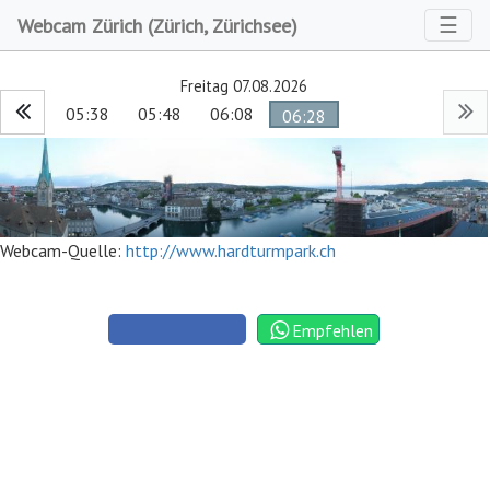
Toggl
☰
Webcam Zürich (Zürich, Zürichsee)
Freitag 07.08.2026
05:38
05:48
06:08
06:28
Webcam-Quelle:
http://www.hardturmpark.ch
Empfehlen