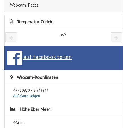
Webcam-Facts
Temperatur Zürich:
n/a
auf facebook teilen
Webcam-Koordinaten:
47.410970 / 8.543844
Auf Karte zeigen
Höhe über Meer:
442 m