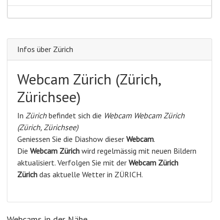
Infos über Zürich
Webcam Zürich (Zürich,
Zürichsee)
In
Zürich
befindet sich die
Webcam Webcam Zürich
(Zürich, Zürichsee)
Geniessen Sie die Diashow dieser
Webcam
.
Die
Webcam Zürich
wird regelmässig mit neuen Bildern
aktualisiert. Verfolgen Sie mit der
Webcam Zürich
Zürich
das aktuelle Wetter in ZÜRICH.
Webcams in der Nähe