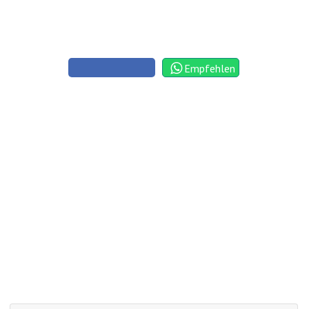
Empfehlen