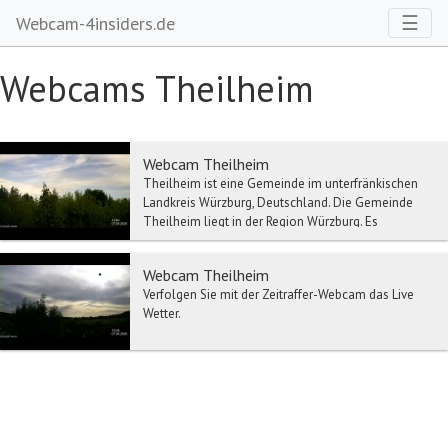
Toggl
☰
Webcam-4insiders.de
Webcams Theilheim
Webcam Theilheim
Theilheim ist eine Gemeinde im unterfränkischen
Landkreis Würzburg, Deutschland. Die Gemeinde
Theilheim liegt in der Region Würzburg. Es
existiert...
Webcam Theilheim
Verfolgen Sie mit der Zeitraffer-Webcam das Live
Wetter.