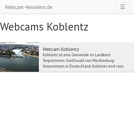
Toggl
☰
Webcam-4insiders.de
Webcams Koblentz
Webcam Koblentz
Koblentz ist eine Gemeinde im Landkreis
Vorpommern-Greifswald von Mecklenburg-
Vorpommern in Deutschland. Koblentz wird vom
Amt Uecker-Randow-Tal mi...